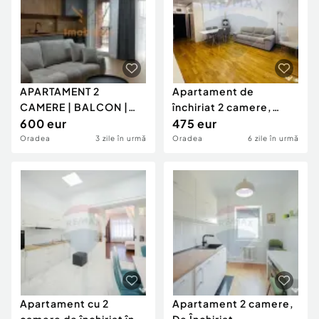
APARTAMENT 2
Apartament de
CAMERE | BALCON |
închiriat 2 camere,
LOC DE PARCARE |
600 eur
Ared/Oradea
475 eur
SCALA BLOC N
Oradea
3 zile în urmă
Oradea
6 zile în urmă
Apartament cu 2
Apartament 2 camere,