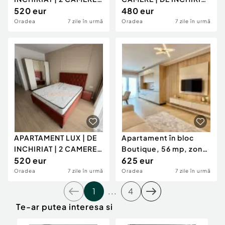
ETAJ 2 | SCALA CETATE |
520 eur
| ETAJ 2 | SCALA CETAT
480 eur
Oradea
7 zile în urmă
Oradea
7 zile în urmă
APARTAMENT LUX | DE
Apartament în bloc
INCHIRIAT | 2 CAMERE |
Boutique, 56 mp, zona
SCALA CETATE
520 eur
Ultracentral
625 eur
Oradea
7 zile în urmă
Oradea
7 zile în urmă
1
...
4
Te-ar putea interesa si