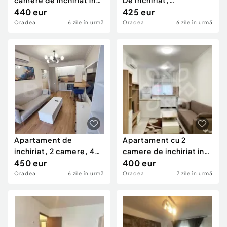
camere de închiriat în
De Închiriat,
zona Ultracentral
440 eur
Ultracentral
425 eur
Oradea
6 zile în urmă
Oradea
6 zile în urmă
Apartament de
Apartament cu 2
inchiriat, 2 camere, 48
camere de inchiriat in
mp, modern, ona
450 eur
ARED Iosia
400 eur
Cantem
Oradea
6 zile în urmă
Oradea
7 zile în urmă