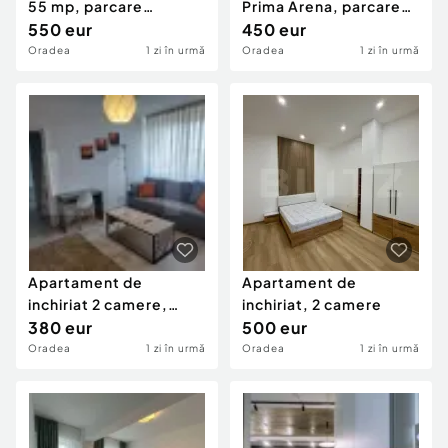
55 mp, parcare
Prima Arena, parcare
subterana - Scala
550 eur
inclusa, disponibi
450 eur
Cetate
Oradea
1 zi în urmă
Oradea
1 zi în urmă
Apartament de
Apartament de
inchiriat 2 camere,
inchiriat, 2 camere
zona Dacia
380 eur
500 eur
Oradea
1 zi în urmă
Oradea
1 zi în urmă