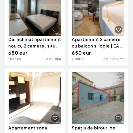
De inchiriat apartament
Apartament 2 camere
nou cu 2 camere, situat
cu balcon și logie | EAS
zona centra
650 eur
Residence Pia?
650 eur
Oradea
1 zi în urmă
Oradea
2 zile în urmă
Apartament zona
Spațiu de birouri de