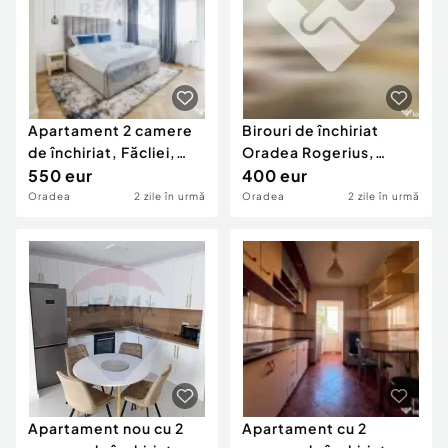
Apartament 2 camere
Birouri de închiriat
de închiriat, Făcliei,
Oradea Rogerius,
Oradea - Uti...
550 eur
Dotari Premium, Pa...
400 eur
Oradea
2 zile în urmă
Oradea
2 zile în urmă
Apartament nou cu 2
Apartament cu 2