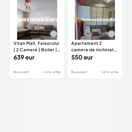
Vitan Mall, Foisorului
Apartament 2
A
| 2 Camere | Boiler |
camere de inchiriat
C
Balcon | Decoma
639 eur
Muncii București |
550 eur
P
ApexImo
Bucuresti
1 zi în urmă
Bucuresti
1 zi în urmă
P