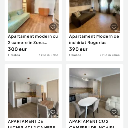
Apartament modern cu
Apartament Modern de
2 camere în Zona
închiriat Rogerius
Rogerius
300 eur
390 eur
Oradea
7 zile în urmă
Oradea
7 zile în urmă
APARTAMENT DE
APARTAMENT CU 2
INCHIRIAT | 2 CAMERE |
CAMERE | DE INCHIRIAT