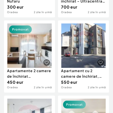
Nufaru
închiriat – Ultracentral,
300 eur
Piața...
700 eur
Oradea
2 zile în urmă
Oradea
2 zile în urmă
Promovat
Apartamente 2 camere
Apartament cu 2
de închiriat
camere de închiriat,
ultracentral, clădire...
450 eur
ultracentral, Str.I...
550 eur
Oradea
2 zile în urmă
Oradea
2 zile în urmă
Promovat