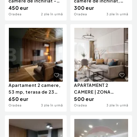
camere de închiriat -
camere de închiriat,
WEST RESIDENCE
450 eur
Cartierul Nufărul
300 eur
Oradea
2 zile în urmă
Oradea
3 zile în urmă
Apartament 2 camere,
APARTAMENT 2
53 mp, terasa de 23
CAMERE | ZONA
mp, Str. Clujului
650 eur
NUFARUL | ANASTASIA
500 eur
RESIDENCE
Oradea
3 zile în urmă
Oradea
3 zile în urmă