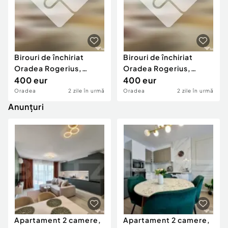
Birouri de închiriat
Birouri de închiriat
Oradea Rogerius,
Oradea Rogerius,
Dotari Premium, Pa...
400 eur
Dotari Premium, Pa...
400 eur
Oradea
2 zile în urmă
Oradea
2 zile în urmă
Anunțuri
Apartament 2 camere,
Apartament 2 camere,