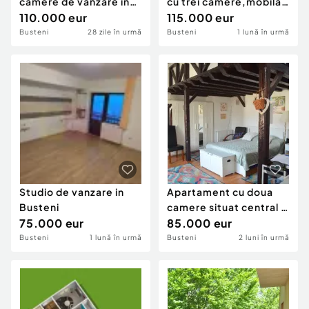
camere de vanzare in
cu trei camere,mobilat
Busteni
110.000 eur
si utilat
115.000 eur
Busteni
28 zile în urmă
Busteni
1 lună în urmă
Studio de vanzare in
Apartament cu doua
Busteni
camere situat central in
75.000 eur
Busteni
85.000 eur
Busteni
1 lună în urmă
Busteni
2 luni în urmă