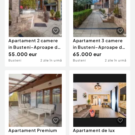
Apartament 2 camere
Apartament 3 camere
in Busteni–Aproape de
in Busteni–Aproape de
Pârtie și C...
55.000 eur
Pârtie și C...
65.000 eur
Busteni
2 zile în urmă
Busteni
2 zile în urmă
Apartament Premium
Apartament de lux