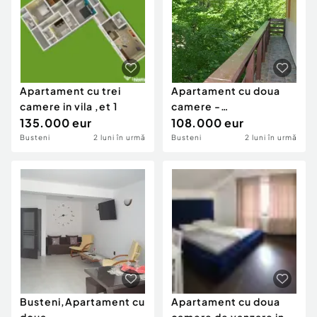
Apartament cu trei
Apartament cu doua
camere in vila ,et 1
camere -
135.000 eur
Busteni,central
108.000 eur
Busteni
2 luni în urmă
Busteni
2 luni în urmă
Busteni,Apartament cu
Apartament cu doua