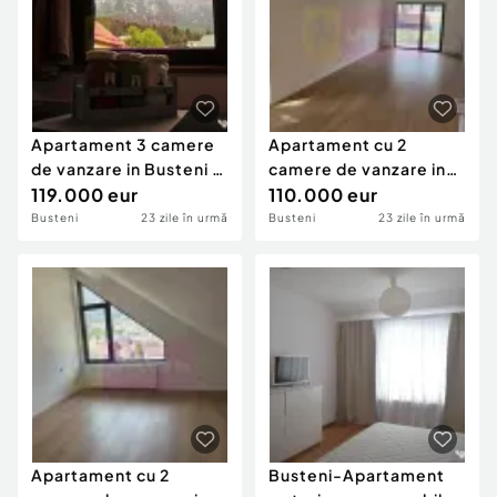
Apartament 3 camere
Apartament cu 2
de vanzare in Busteni 5
camere de vanzare in
min partia Ka...
119.000 eur
Busteni, curte si lo...
110.000 eur
Busteni
23 zile în urmă
Busteni
23 zile în urmă
Apartament cu 2
Busteni-Apartament