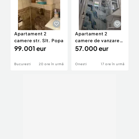
Apartament 2
Apartament 2
V
camere str. Slt. Popa
camere de vanzare
c
99.001 eur
bd. Republicii
57.000 eur
1
Bucuresti
20 ore în urmă
Onesti
17 ore în urmă
B