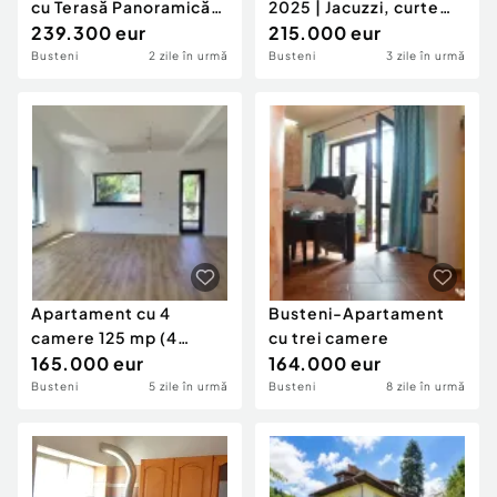
cu Terasă Panoramică
2025 | Jacuzzi, curte
către Munții ...
239.300 eur
privată | Vedere Ca
215.000 eur
Busteni
2 zile în urmă
Busteni
3 zile în urmă
Apartament cu 4
Busteni-Apartament
camere 125 mp (4
cu trei camere
garsoniere) la cheie +
165.000 eur
164.000 eur
6...
Busteni
5 zile în urmă
Busteni
8 zile în urmă