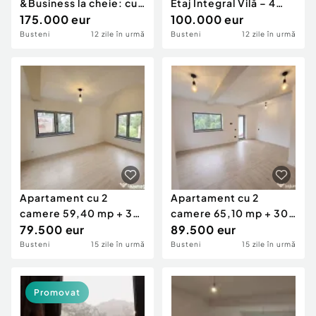
&Business la cheie: cu
Etaj Integral Vilă – 4
vedere la munte, curte
175.000 eur
Camere
100.000 eur
Busteni
12 zile în urmă
Busteni
12 zile în urmă
Apartament cu 2
Apartament cu 2
camere 59,40 mp + 30
camere 65,10 mp + 30
mp pod - Busteni - c...
79.500 eur
mp pod - vedere la m...
89.500 eur
Busteni
15 zile în urmă
Busteni
15 zile în urmă
Promovat