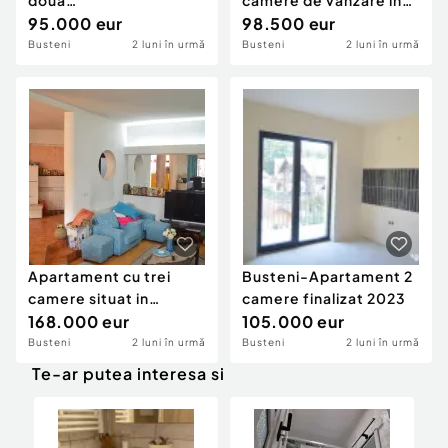
doua
camere de vanzare in
camere,panorama
95.000 eur
Busteni
98.500 eur
senzationala
Busteni
2 luni în urmă
Busteni
2 luni în urmă
Apartament cu trei
Busteni-Apartament 2
camere situat in
camere finalizat 2023
Busteni
168.000 eur
105.000 eur
Busteni
2 luni în urmă
Busteni
2 luni în urmă
Te-ar putea interesa si