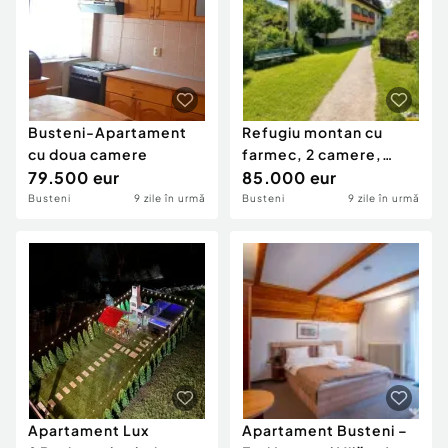
Busteni-Apartament
Refugiu montan cu
cu doua camere
farmec, 2 camere,
79.500 eur
garaj, boxa, rezidential
85.000 eur
Busteni
9 zile în urmă
Busteni
9 zile în urmă
Apartament Lux
Apartament Busteni –