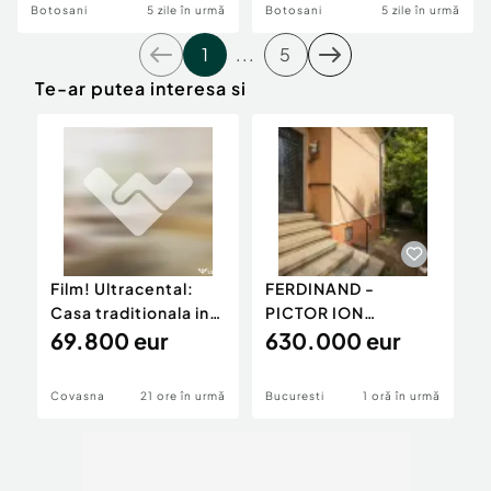
Botosani
5 zile în urmă
Botosani
5 zile în urmă
1
...
5
Te-ar putea interesa si
Film! Ultracental:
FERDINAND -
F
Casa traditionala in
PICTOR ION
C
statiunea Covasna
69.800 eur
ANDREESCU, VILA
630.000 eur
s
INTERBELICA 211 MP
TO
Covasna
21 ore în urmă
Bucuresti
1 oră în urmă
C