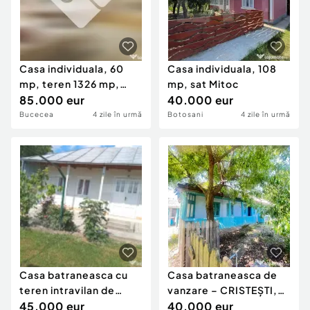
Casa individuala, 60
Casa individuala, 108
mp, teren 1326 mp,
mp, sat Mitoc
zona Bucecea
85.000 eur
40.000 eur
Bucecea
4 zile în urmă
Botosani
4 zile în urmă
Casa batraneasca cu
Casa batraneasca de
teren intravilan de
vanzare – CRISTEȘTI,
3600, Broscauti
45.000 eur
jud. BOTOȘANI
40.000 eur