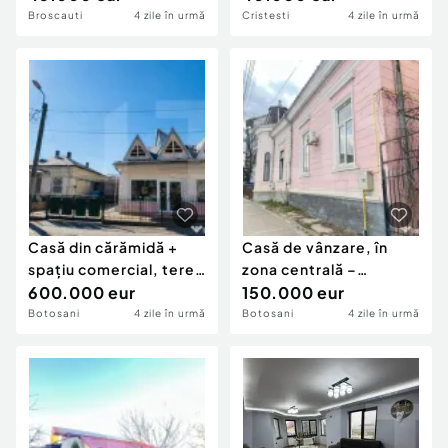
Broscauti
4 zile în urmă
Cristesti
4 zile în urmă
Casă din cărămidă +
Casă de vânzare, în
spațiu comercial, teren
zona centrală –
900 mp, Bot
600.000 eur
Botoșani
150.000 eur
Botosani
4 zile în urmă
Botosani
4 zile în urmă