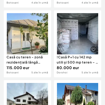
Botosani
4 zile în urmă
Botosani
4 zile în urmă
Casă cu teren - zonă
!Casă P+1 cu 142 mp
rezidențială lângă
utili și 500 mp teren – 3
Pompierie - ex
115.000 eur
dormitoare
80.000 eur
Botosani
5 zile în urmă
Dorohoi
5 zile în urmă