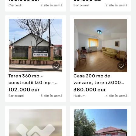
Curtesti
2 zile în urmă
Botosani
2 zile în urmă
Teren 360 mp -
Casa 200 mp de
construcții 130 mp –
vanzare, teren 3000
zona Bucovina, Liceul
102.000 eur
mp, Hudum
380.000 eur
Botosani
3 zile în urmă
Hudum
4 zile în urmă