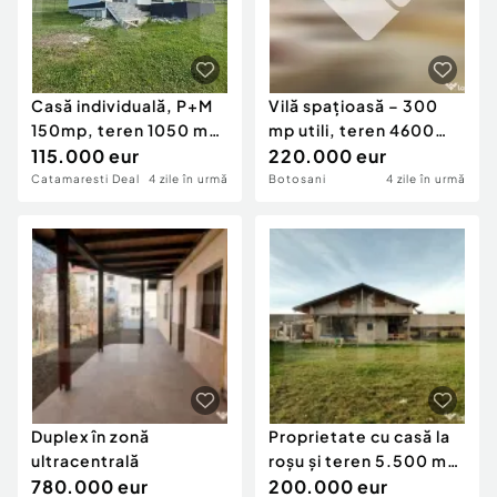
Casă individuală, P+M
Vilă spațioasă – 300
150mp, teren 1050 mp
mp utili, teren 4600
- Cătămără?
115.000 eur
mp, DN în B
220.000 eur
Catamaresti Deal
4 zile în urmă
Botosani
4 zile în urmă
Duplex în zonă
Proprietate cu casă la
ultracentrală
roșu și teren 5.500 mp
780.000 eur
– Zăice?
200.000 eur