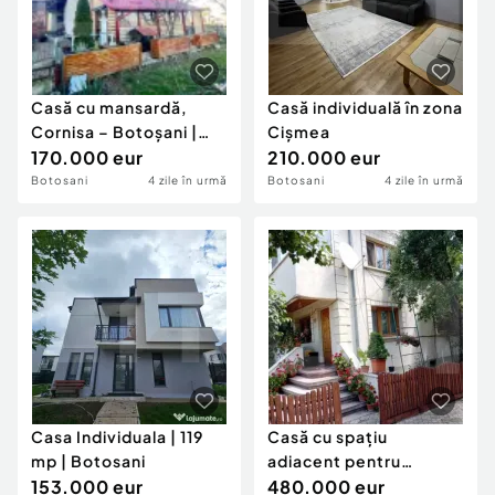
Casă cu mansardă,
Casă individuală în zona
Cornisa – Botoșani |
Cişmea
Teren 509 mp | 4
170.000 eur
210.000 eur
Botosani
4 zile în urmă
Botosani
4 zile în urmă
Casa Individuala | 119
Casă cu spațiu
mp | Botosani
adiacent pentru
153.000 eur
locuință/activitate
480.000 eur