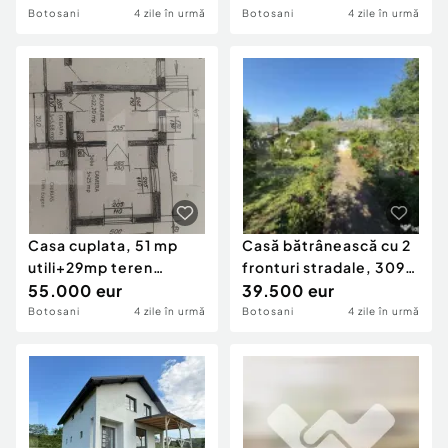
profe
Botosani
4 zile în urmă
Botosani
4 zile în urmă
Casa cuplata, 51 mp
Casă bătrânească cu 2
utili+29mp teren
fronturi stradale, 3095
pentru garaj, curte com
55.000 eur
mp teren,
39.500 eur
Botosani
4 zile în urmă
Botosani
4 zile în urmă