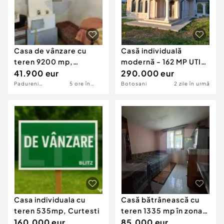
Casa de vânzare cu
Casă individuală
teren 9200 mp,
modernă - 162 MP UTILI
Pădureni-
41.900 eur
- Zona Rediu
290.000 eur
Șendriceni,...
Padureni
5 ore în
Botosani
2 zile în urmă
(sendriceni)
urmă
Casa individuala cu
Casă bătrânească cu
teren 535mp, Curtesti
teren 1335 mp în zona
160.000 eur
Popa Șapcă
85.000 eur