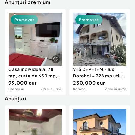
Locuri de munca
Anunțuri premium
Utilaje agricole si industriale
Servicii
Piese auto si accesorii
Animale de companie
Promovat
Promovat
Dacia Duster
Afaceri și echipamente profesionale
Inchiriere Bunuri si Vehicule
Casa individuala, 78
Vilă D+P+1+M - lux
mp, curte de 650 mp,
Dorohoi – 228 mp utili,
zona Curtesti
99.000 eur
teren 2.300 mp
230.000 eur
Botosani
7 zile în urmă
Dorohoi
7 zile în urmă
Anunțuri