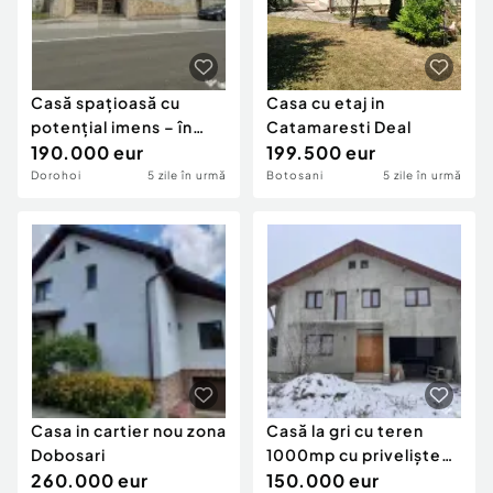
Casă spațioasă cu
Casa cu etaj in
potențial imens – în
Catamaresti Deal
inima orașulu
190.000 eur
199.500 eur
Dorohoi
5 zile în urmă
Botosani
5 zile în urmă
Casa in cartier nou zona
Casă la gri cu teren
Dobosari
1000mp cu priveliște
260.000 eur
superbă - Iazul
150.000 eur