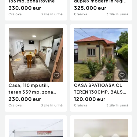
186 mp, zonă Rovine
duplex modern în regim
330.000 eur
P+M, teren d
325.000 eur
Craiova
3 zile în urmă
Craiova
3 zile în urmă
Casa, 110 mp utili,
CASA SPATIOASA CU
teren 359 mp, zona
TEREN 1300MP, BALS
Brestei/Râului
230.000 eur
OLT
120.000 eur
Craiova
3 zile în urmă
Craiova
3 zile în urmă