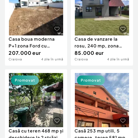
Casa boua moderna
Casa de vanzare la
P+1 zona Ford cu
rosu, 240 mp, zona
incalzire in pardoseal...
207.000 eur
Aeroport
85.000 eur
Craiova
4 zile în urmă
Craiova
4 zile în urmă
Promovat
Promovat
Casă cu teren 468 mp și
Casă 253 mp utili, 5
deschidere la 2 străzi
camere, teren 581 mp –