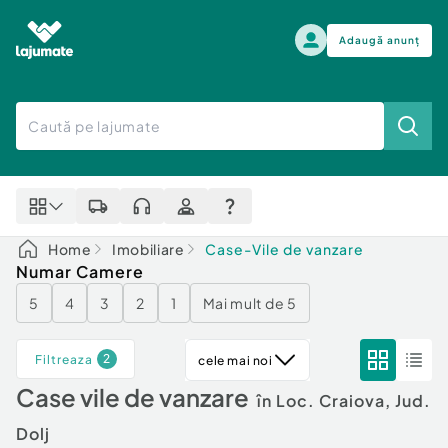
Adaugă anunț
Alege categoria
Auto, moto si ambarcatiuni
Toate Anunturile
Auto, moto si ambarcatiuni
Imobiliare
Autoturisme
Home
Imobiliare
Case-Vile de vanzare
Electronice si electrocasnice
Anvelope si Jante
Numar Camere
Casa si gradina
Alege dupa sezon
5
4
3
2
1
Mai mult de 5
Piese auto
Scutere - ATV - UTV
Mama si copilul
Autoutilitare
2
Filtreaza
cele mai noi
Moda si frumusete
Ambarcatiuni
Case vile de vanzare
Sport, timp liber, arta
în Loc. Craiova, Jud.
Camioane - Rulote - Remorci
Agro si Industrie
Motociclete
Dolj