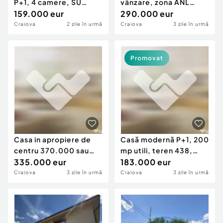
P+1, 4 camere, SU
vânzare, zona ANL
100MP, teren 294 MP
159.000 eur
Parc, Veteranilor
290.000 eur
Craiova
2 zile în urmă
Craiova
3 zile în urmă
Promovat
Casa in apropiere de
Casă modernă P+1, 200
centru 370.000 sau
mp utili, teren 438,
duplex intreg 670...
335.000 eur
alee privată,
183.000 eur
Craiova
3 zile în urmă
Craiova
3 zile în urmă