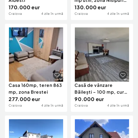
Albesti
mp utili, zona Nisipuri
170.000 eur
Dorobanția
130.000 eur
Craiova
4 zile în urmă
Craiova
4 zile în urmă
Casa 160mp, teren 863
Casă de vânzare
mp, zona Brestei
Băilești – 100 mp, curte
277.000 eur
proprie
90.000 eur
Craiova
4 zile în urmă
Craiova
4 zile în urmă