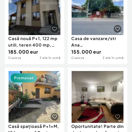
Casă nouă P+1, 122 mp
Casa de vanzare/str
utili, teren 400 mp,
Ana
zona Bariera V?
185.000 eur
Ipatescu/Craiova/Central
155.000 eur
Craiova
3 zile în urmă
Craiova
3 zile în urmă
Promovat
Casă spațioasă P+1+M,
Oportunitate! Parte din