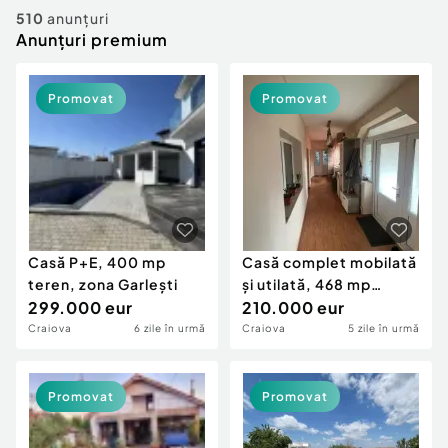
Locuri de munca
Utilaje agricole si industriale
510
anunțuri
Servicii
Anunțuri premium
Piese auto si accesorii
Animale de companie
Dacia Duster
Afaceri și echipamente profesionale
Promovat
Promovat
Inchiriere Bunuri si Vehicule
Casă P+E, 400 mp
Casă complet mobilată
teren, zona Garlești
și utilată, 468 mp
299.000 eur
teren, Bariera
210.000 eur
Craiova
6 zile în urmă
Craiova
5 zile în urmă
Promovat
Promovat