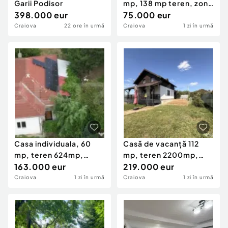
Garii Podisor
mp, 138 mp teren, zona
398.000 eur
Ultracentral
75.000 eur
Craiova
22 ore în urmă
Craiova
1 zi în urmă
Casa individuala, 60
Casă de vacanță 112
mp, teren 624mp,
mp, teren 2200mp,
deschidere 18ml, Barie
163.000 eur
piscină, teren fot
219.000 eur
Craiova
1 zi în urmă
Craiova
1 zi în urmă