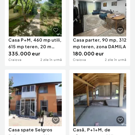
Casa P+M, 460 mp utili,
Casa parter, 90 mp, 312
615 mp teren, 20 m
mp teren, zona DAMILA
deschidere, zona
335.000 eur
180.000 eur
Craiova
2 zile în urmă
Craiova
2 zile în urmă
Casa spate Selgros
Casă, P+1+M, de