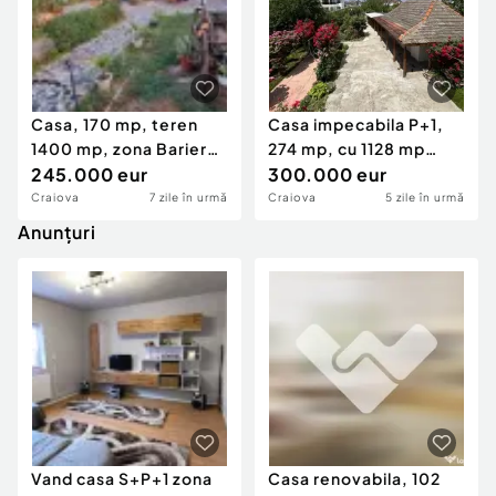
Casa, 170 mp, teren
Casa impecabila P+1,
1400 mp, zona Bariera
274 mp, cu 1128 mp
Valcii
245.000 eur
teren si livada, zon
300.000 eur
Craiova
7 zile în urmă
Craiova
5 zile în urmă
Anunțuri
Vand casa S+P+1 zona
Casa renovabila, 102