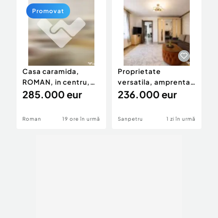
Promovat
Casa caramida,
Proprietate
P
ROMAN, in centru,
versatila, amprenta
v
D+P+E+M 356m2,
285.000 eur
moderna, teren
236.000 eur
m
bucatarie de vară
generos, Sanp
g
58m2, teren 385m2
Roman
19 ore în urmă
Sanpetru
1 zi în urmă
S