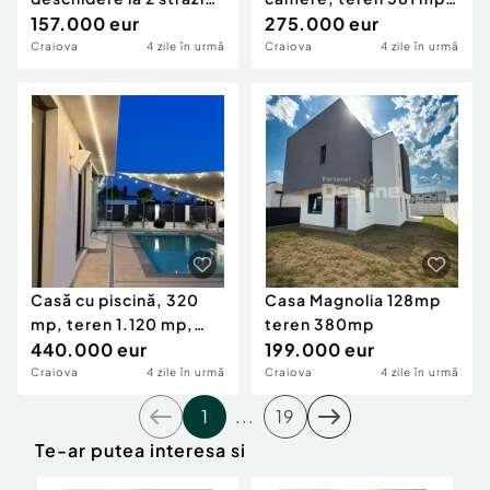
asfaltate?
157.000 eur
Promenada Ma
275.000 eur
Craiova
4 zile în urmă
Craiova
4 zile în urmă
Casă cu piscină, 320
Casa Magnolia 128mp
mp, teren 1.120 mp,
teren 380mp
aproape Mall Ele
440.000 eur
199.000 eur
Craiova
4 zile în urmă
Craiova
4 zile în urmă
1
...
19
Te-ar putea interesa si