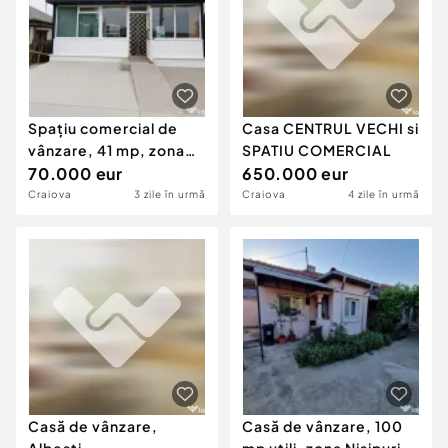
Spațiu comercial de
Casa CENTRUL VECHI si
vânzare, 41 mp, zona
SPATIU COMERCIAL
Cotofenii din Fa?
70.000 eur
650.000 eur
Craiova
3 zile în urmă
Craiova
4 zile în urmă
Casă de vânzare,
Casă de vânzare, 100