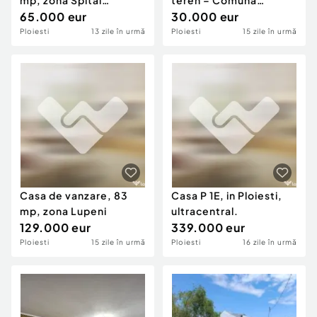
mp, zona Spital
teren – Comuna
Boldescu
65.000 eur
Vâlcănești | Prahova
30.000 eur
Ploiesti
13 zile în urmă
Ploiesti
15 zile în urmă
Casa de vanzare, 83
Casa P 1E, in Ploiesti,
mp, zona Lupeni
ultracentral.
129.000 eur
339.000 eur
Ploiesti
15 zile în urmă
Ploiesti
16 zile în urmă