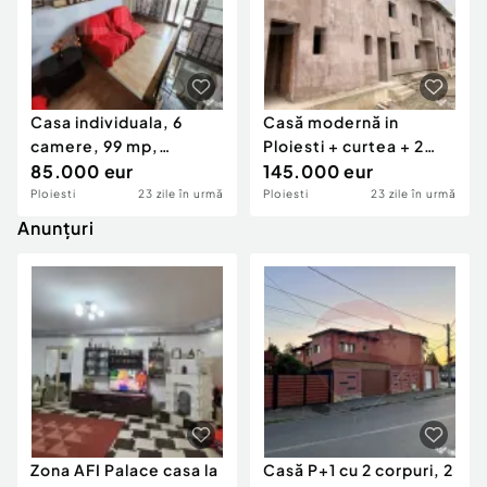
Casa individuala, 6
Casă modernă in
camere, 99 mp,
Ploiesti + curtea + 2
semifinisata ,zona Est
85.000 eur
locuri de parcare.
145.000 eur
Ploiesti
23 zile în urmă
Ploiesti
23 zile în urmă
Anunțuri
Zona AFI Palace casa la
Casă P+1 cu 2 corpuri, 2