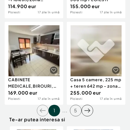
Centrala
114.900 eur
155.000 eur
Ploiesti
17 zile în urmă
Ploiesti
17 zile în urmă
CABINETE
Casa 5 camere, 225 mp
MEDICALE,BIROURI,
+ teren 642 mp - zona
275 mp UTILI, PLOIESTI
169.000 eur
Mihai Bravu
255.000 eur
Ploiesti
17 zile în urmă
Ploiesti
17 zile în urmă
1
...
5
Te-ar putea interesa si