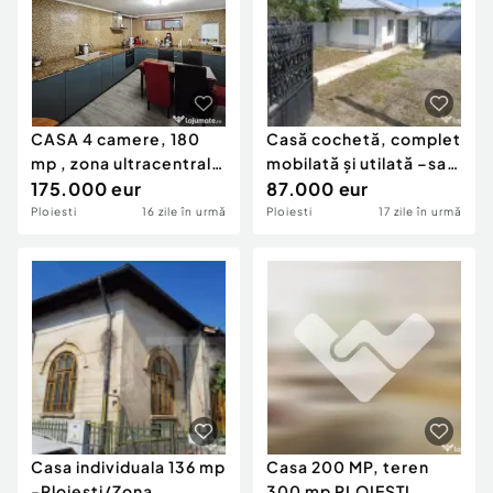
CASA 4 camere, 180
Casă cochetă, complet
mp , zona ultracentrala
mobilată și utilată –sala
B-dul cu Castani
175.000 eur
sport
87.000 eur
Ploiesti
16 zile în urmă
Ploiesti
17 zile în urmă
Casa individuala 136 mp
Casa 200 MP, teren
-Ploiesti/Zona
300 mp PLOIESTI