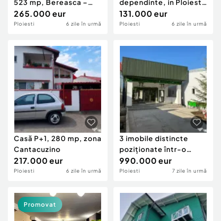
523 mp, Bereasca –
dependinte, in Ploiesti,
Ploiești
265.000 eur
zona stadionul I
131.000 eur
Ploiesti
6 zile în urmă
Ploiesti
6 zile în urmă
Casă P+1, 280 mp, zona
3 imobile distincte
Cantacuzino
poziționate într-o
217.000 eur
curte cu teren de 7
990.000 eur
Ploiesti
6 zile în urmă
Ploiesti
7 zile în urmă
Promovat