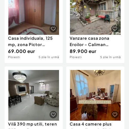
Casa individuala, 125
Vanzare casa zona
mp, zona Pictor
Eroilor - Caliman
Rosenthal
69.000 eur
Ploiesti
89.900 eur
Ploiesti
5 zile în urmă
Ploiesti
5 zile în urmă
Vilă 390 mp utili, teren
Casa 4 camere plus