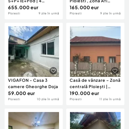
S+P+1E+Pod | 4
Ploiesti , Zona Afi
dormitoare | Teren 698
655.000 eur
Palace
165.000 eur
mp
Ploiesti
9 zile în urmă
Ploiesti
9 zile în urmă
VIGAFON - Casa 3
Casă de vânzare – Zonă
camere Gheorghe Doja
centrală Ploiești |
59.000 eur
Potențial
190.000 eur
Ploiesti
10 zile în urmă
Ploiesti
11 zile în urmă