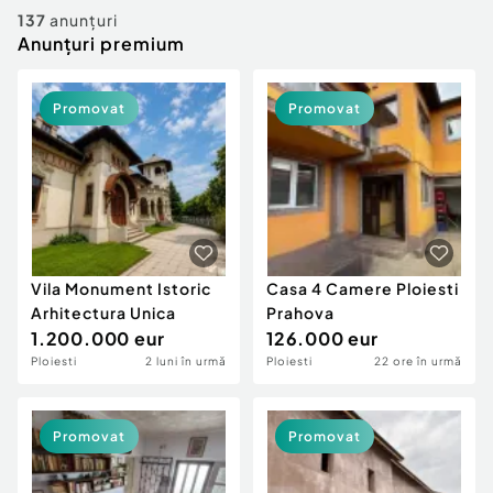
Locuri de munca
Utilaje agricole si industriale
137
anunțuri
Servicii
Anunțuri premium
Piese auto si accesorii
Animale de companie
Dacia Duster
Afaceri și echipamente profesionale
Promovat
Promovat
Inchiriere Bunuri si Vehicule
Vila Monument Istoric
Casa 4 Camere Ploiesti
Arhitectura Unica
Prahova
1.200.000 eur
126.000 eur
Ploiesti
2 luni în urmă
Ploiesti
22 ore în urmă
Promovat
Promovat