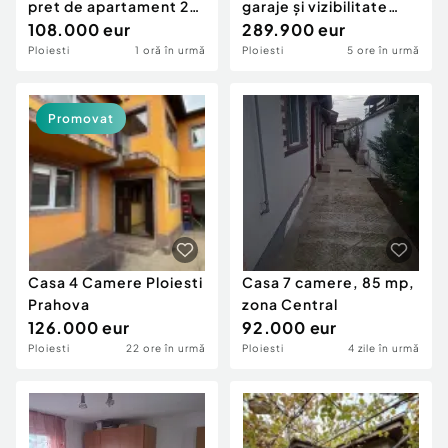
pret de apartament 2
garaje și vizibilitate
camere central!
108.000 eur
excelen...
289.900 eur
Ploiesti
1 oră în urmă
Ploiesti
5 ore în urmă
Promovat
Casa 4 Camere Ploiesti
Casa 7 camere, 85 mp,
Prahova
zona Central
126.000 eur
92.000 eur
Ploiesti
22 ore în urmă
Ploiesti
4 zile în urmă