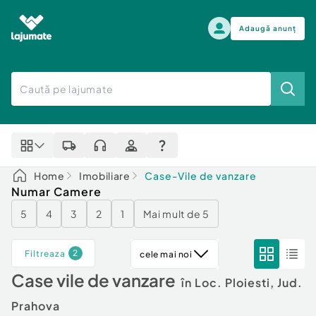
Adaugă anunț
Alege categoria
Auto, moto si ambarcatiuni
Toate Anunturile
Auto, moto si ambarcatiuni
Imobiliare
Autoturisme
Home
Imobiliare
Case-Vile de vanzare
Electronice si electrocasnice
Anvelope si Jante
Numar Camere
Casa si gradina
Alege dupa sezon
5
4
3
2
1
Mai mult de 5
Piese auto
Scutere - ATV - UTV
Mama si copilul
Autoutilitare
2
Filtreaza
cele mai noi
Moda si frumusete
Ambarcatiuni
Case vile de vanzare
Sport, timp liber, arta
în Loc. Ploiesti, Jud.
Camioane - Rulote - Remorci
Agro si Industrie
Motociclete
Prahova