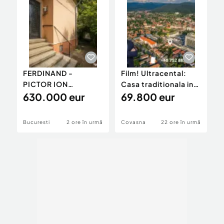
FERDINAND -
Film! Ultracental:
V
PICTOR ION
Casa traditionala in
i
ANDREESCU, VILA
630.000 eur
statiunea Covasna
69.800 eur
p
INTERBELICA 211 MP
p
TO
Bucuresti
2 ore în urmă
Covasna
22 ore în urmă
B