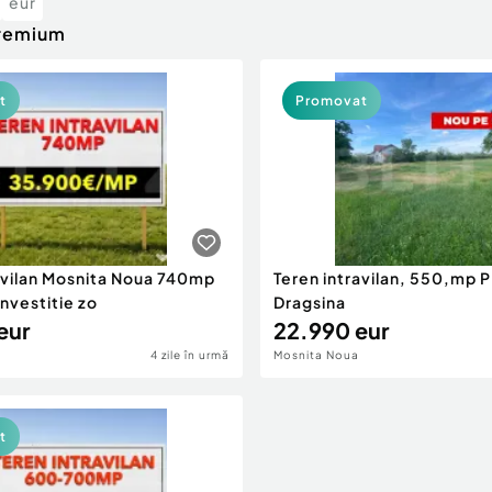
eur
premium
t
Promovat
avilan Mosnita Noua 740mp
Teren intravilan, 550,mp 
investitie zo
Dragsina
eur
22.990 eur
4 zile în urmă
Mosnita Noua
t