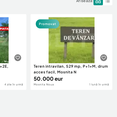
Afisează:
Promovat
P+2E,
Teren intravilan, 529 mp, P+1+M, drum
acces facil, Mosnita N
50.000 eur
4 zile în urmă
Mosnita Noua
1 lună în urmă