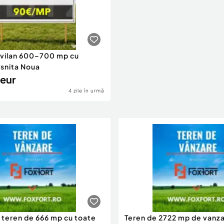
avilan 600–700 mp cu
osnita Noua
eur
4 zile în urmă
 teren de 666 mp cu toate
Teren de 2722 mp de vanza