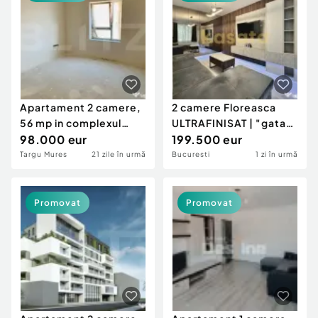
Locuri de munca
Utilaje agricole si industriale
Servicii
Piese auto si accesorii
Animale de companie
Dacia Duster
Afaceri și echipamente profesionale
Inchiriere Bunuri si Vehicule
Apartament 2 camere,
2 camere Floreasca
56 mp in complexul
ULTRAFINISAT | "gata
VIVAT RESIDENCE zona
98.000 eur
de mutat"
199.500 eur
Targu Mures
21 zile în urmă
Bucuresti
1 zi în urmă
Promovat
Promovat