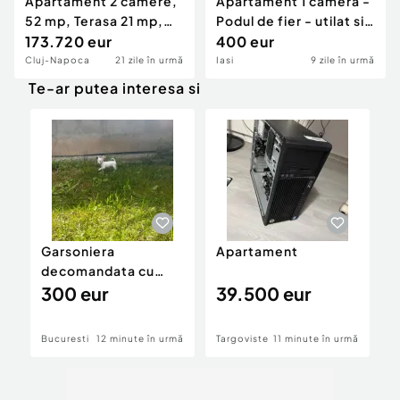
Apartament 2 camere,
Apartament 1 camera -
52 mp, Terasa 21 mp,
Podul de fier - utilat si
Imobil Nou, Semice
173.720 eur
mobilat
400 eur
Cluj-Napoca
21 zile în urmă
Iasi
9 zile în urmă
Te-ar putea interesa si
Garsoniera
Apartament
A
decomandata cu
centrala proprie
300 eur
39.500 eur
Bucuresti
12 minute în urmă
Targoviste
11 minute în urmă
T