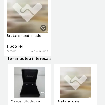
Locuri de munca
Utilaje agricole si industriale
Servicii
Piese auto si accesorii
Animale de companie
Dacia Duster
Afaceri și echipamente profesionale
Inchiriere Bunuri si Vehicule
Bratara hand-made
1.365 lei
Zarnesti
26 zile în urmă
Te-ar putea interesa si
Cercei Studs, cu
Bratara rosie
B