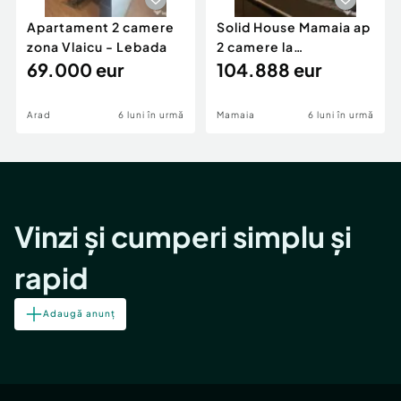
Apartament 2 camere
Solid House Mamaia ap
zona Vlaicu - Lebada
2 camere la
69.000 eur
cheie,langa Mega
104.888 eur
Image
Arad
6 luni în urmă
Mamaia
6 luni în urmă
Vinzi și cumperi simplu și
rapid
Adaugă anunț