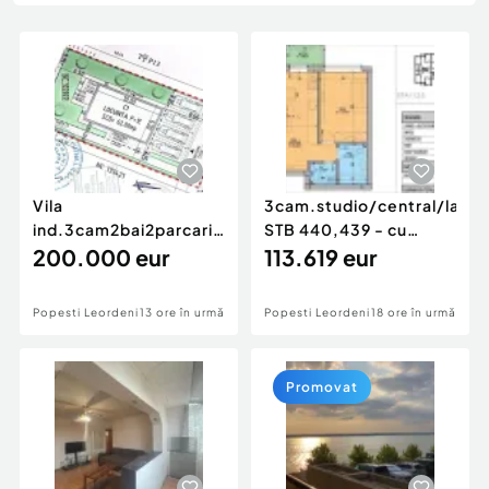
Locuri de munca
Utilaje agricole si industriale
Servicii
Piese auto si accesorii
Animale de companie
Dacia Duster
Afaceri și echipamente profesionale
Inchiriere Bunuri si Vehicule
Vila
3cam.studio/central/lang
ind.3cam2bai2parcari-
STB 440,439 - cu
192mp curte/25min
200.000 eur
capat metrou P...
113.619 eur
metrou Bercen...
Popesti Leordeni
13 ore în urmă
Popesti Leordeni
18 ore în urmă
Promovat