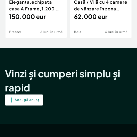
Eleganta,echipata
Casă / Vilă cu 4 camere
casa A Frame,1.200 mp
de vânzare în zona
teren,deschidere Pia
150.000 eur
Periferie
62.000 eur
Brasov
6 luni în urmă
Bals
6 luni în urmă
Vinzi și cumperi simplu și
rapid
Adaugă anunț