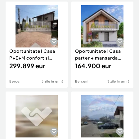
Locuri de munca
Utilaje agricole si industriale
Servicii
Piese auto si accesorii
Animale de companie
Dacia Duster
Afaceri și echipamente profesionale
Inchiriere Bunuri si Vehicule
Oportunitate! Casa
Oportunitate! Casa
P+E+M confort si
parter + mansarda
spatiu generos
299.899 eur
spatioasa si primitoare
164.900 eur
Berceni
3 zile în urmă
Berceni
3 zile în urmă