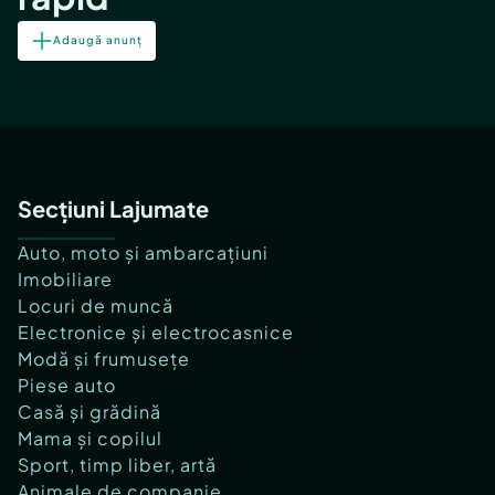
Adaugă anunț
Secțiuni Lajumate
Auto, moto și ambarcațiuni
Imobiliare
Locuri de muncă
Electronice și electrocasnice
Modă și frumusețe
Piese auto
Casă și grădină
Mama și copilul
Sport, timp liber, artă
Animale de companie