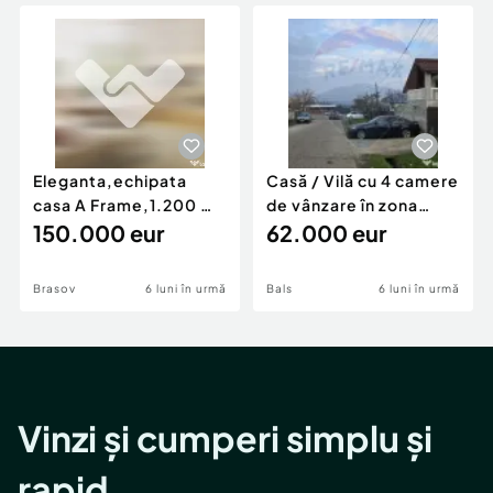
Locuri de munca
Utilaje agricole si industriale
Servicii
Piese auto si accesorii
Animale de companie
Dacia Duster
Afaceri și echipamente profesionale
Inchiriere Bunuri si Vehicule
Eleganta,echipata
Casă / Vilă cu 4 camere
casa A Frame,1.200 mp
de vânzare în zona
teren,deschidere Pia
150.000 eur
Periferie
62.000 eur
Brasov
6 luni în urmă
Bals
6 luni în urmă
Vinzi și cumperi simplu și
rapid