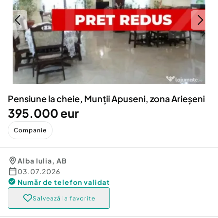
Locuri de munca
Utilaje agricole si industriale
Servicii
Piese auto si accesorii
Animale de companie
Dacia Duster
Afaceri și echipamente profesionale
Inchiriere Bunuri si Vehicule
Pensiune la cheie, Munții Apuseni, zona Arieșeni
395.000 eur
Companie
Alba Iulia
,
AB
03.07.2026
Număr de telefon
validat
Salvează la favorite