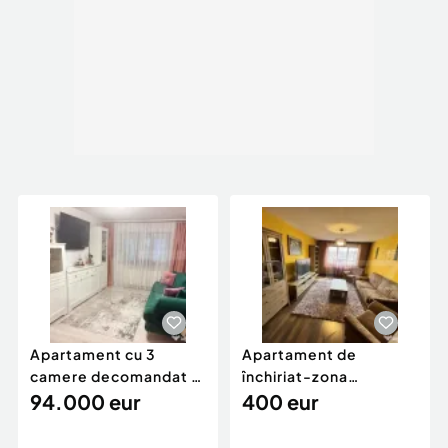
Apartament cu 3
Apartament de
camere decomandat -
închiriat-zona
renovat - Bucovina -
94.000 eur
ultracentrală
400 eur
Par