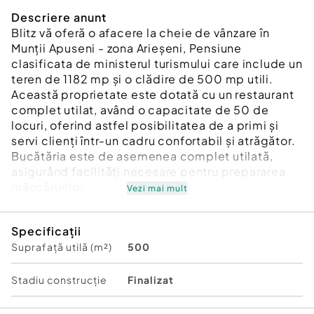
Descriere anunt
Blitz vă oferă o afacere la cheie de vânzare în
Munții Apuseni - zona Arieșeni, Pensiune
clasificata de ministerul turismului care include un
teren de 1182 mp și o clădire de 500 mp utili.
Această proprietate este dotată cu un restaurant
complet utilat, având o capacitate de 50 de
locuri, oferind astfel posibilitatea de a primi și
servi clienți într-un cadru confortabil și atrăgător.
Bucătăria este de asemenea complet utilată,
asigurând facilități necesare pentru prepararea
mâncărurilor.
Vezi mai mult
Clădirea include de asemenea 10 camere cu băi
proprii, oferind posibilitatea de cazare pentru
Specificații
oaspeți. Aceste camere sunt amenajate cu
Suprafață utilă (m²)
500
atenție și sunt dotate cu mobilă din lemn masiv,
adăugând un farmec și o atmosferă caldă și
plăcută.
Stadiu construcţie
Finalizat
Proprietatea dispune și de o terasă acoperită,
unde oaspeții pot savura mesele în aer liber și pot