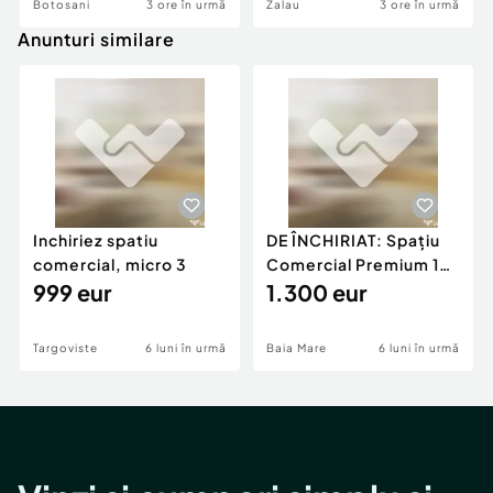
Botosani
3 ore în urmă
Zalau
3 ore în urmă
Anunturi similare
Inchiriez spatiu
DE ÎNCHIRIAT: Spațiu
comercial, micro 3
Comercial Premium 146
999 eur
mp – Vizibili
1.300 eur
Targoviste
6 luni în urmă
Baia Mare
6 luni în urmă