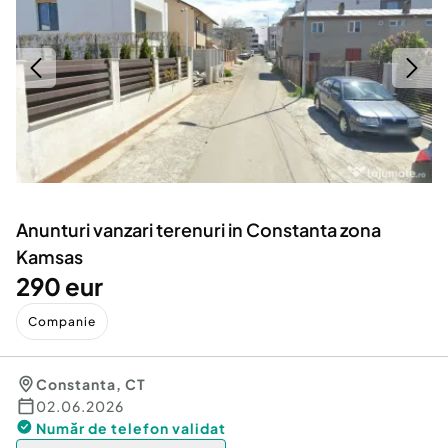
Locuri de munca
Utilaje agricole si industriale
Servicii
Piese auto si accesorii
Animale de companie
Dacia Duster
Afaceri și echipamente profesionale
Inchiriere Bunuri si Vehicule
Anunturi vanzari terenuri in Constanta zona
Kamsas
290 eur
Companie
Constanta
,
CT
02.06.2026
Număr de telefon
validat