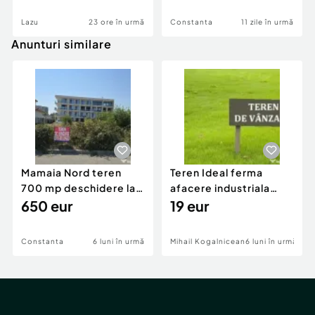
Lazu
23 ore în urmă
Constanta
11 zile în urmă
Anunturi similare
Mamaia Nord teren
Teren Ideal ferma
700 mp deschidere la
afacere industriala
D24 si D25
650 eur
deschidere 71 ml la
19 eur
DN2A
Constanta
6 luni în urmă
Mihail Kogalniceanu
6 luni în urmă