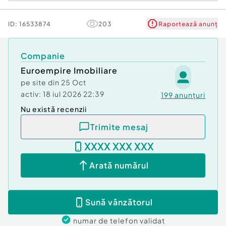
ID:
16533874
203
Raportează anunț
Companie
Euroempire Imobiliare
pe site din
25 Oct
activ:
18 iul 2026 22:39
199
anunțuri
Nu există recenzii
Trimite mesaj
XXXX XXX XXX
Arată numărul
Sună vânzătorul
numar de telefon
validat