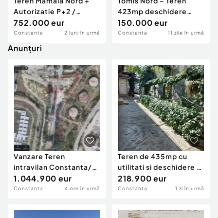
Teren Mamaia Nord +
Tomis Nord – Teren
Autorizatie P+2 /
423mp deschidere
Depus pentru Puz P+6
752.000 eur
18,53m COMISION 0%
150.000 eur
Constanta
2 luni în urmă
Constanta
11 zile în urmă
Anunțuri
Vanzare Teren
Teren de 435mp cu
intravilan Constanta/
utilitati si deschidere 14
Gara /Activitati
1.044.900 eur
m- Coiciu / con
218.900 eur
come...
Constanta
4 ore în urmă
Constanta
1 zi în urmă