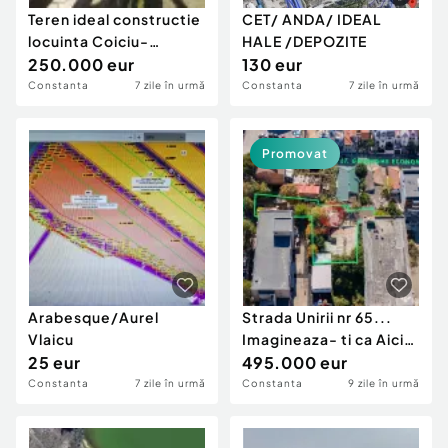
Teren ideal constructie
CET/ ANDA/ IDEAL
locuinta Coiciu-
HALE /DEPOZITE
Trocadero.
250.000 eur
130 eur
Constanta
7 zile în urmă
Constanta
7 zile în urmă
Promovat
Arabesque/Aurel
Strada Unirii nr 65...
Vlaicu
Imagineaza- ti ca Aici
25 eur
Poate fi Teren
495.000 eur
Constanta
7 zile în urmă
Constanta
9 zile în urmă