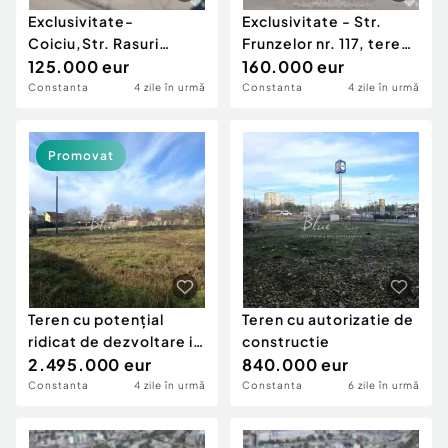
Exclusivitate-
Exclusivitate - Str.
Coiciu,Str. Rasuri
Frunzelor nr. 117, teren
nr.59,teren 180
125.000 eur
173 mp situat pe colt
160.000 eur
mp,front stradal 14 m
Constanta
4 zile în urmă
Constanta
4 zile în urmă
Promovat
Teren cu potențial
Teren cu autorizatie de
ridicat de dezvoltare in
constructie
Zona KM 4-5
2.495.000 eur
840.000 eur
Constanta
4 zile în urmă
Constanta
6 zile în urmă