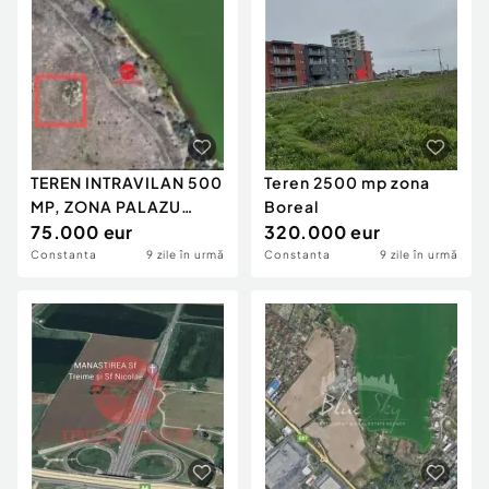
TEREN INTRAVILAN 500
Teren 2500 mp zona
MP, ZONA PALAZU
Boreal
MARE
75.000 eur
320.000 eur
Constanta
9 zile în urmă
Constanta
9 zile în urmă