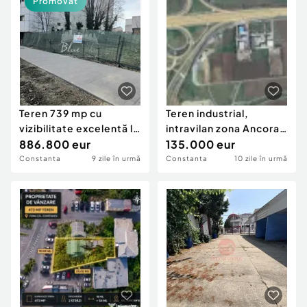
Promovat
Teren 739 mp cu
Teren industrial,
vizibilitate excelentă la
intravilan zona Ancora
Bulevardul Mamaia
886.800 eur
Bratianu
135.000 eur
Constanta
9 zile în urmă
Constanta
10 zile în urmă