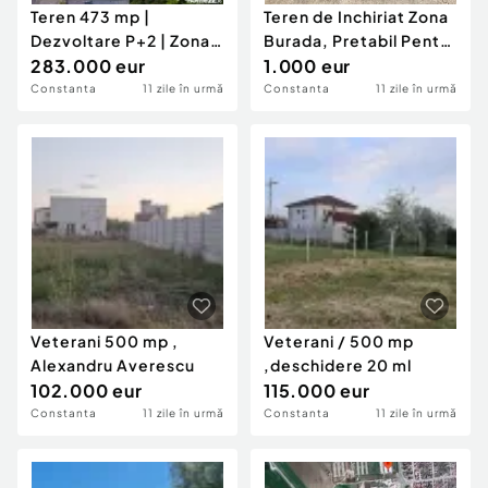
Teren 473 mp |
Teren de Inchiriat Zona
Dezvoltare P+2 | Zona
Burada, Pretabil Pentru
ICIL | Comision 0%
283.000 eur
Mai Multe Ac
1.000 eur
Constanta
11 zile în urmă
Constanta
11 zile în urmă
Veterani 500 mp ,
Veterani / 500 mp
Alexandru Averescu
,deschidere 20 ml
102.000 eur
115.000 eur
Constanta
11 zile în urmă
Constanta
11 zile în urmă