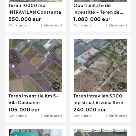
Teren 10000 mp
Oportunitate de
INTRAVILAN Constanta
investiție – Teren de
550.000 eur
1.000 mp cu deschid
1.080.000 eur
Constanta
9 zile în urmă
Constanta
9 zile în urmă
Teren investiție Km 5-
Teren intravilan 5000
Vila Cucoanei
mp situat in zona Sere
105.000 eur
240.000 eur
Constanta
9 zile în urmă
Constanta
9 zile în urmă