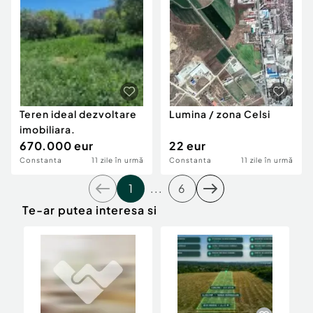
Teren ideal dezvoltare
Lumina / zona Celsi
imobiliara.
670.000 eur
22 eur
Constanta
11 zile în urmă
Constanta
11 zile în urmă
1
...
6
Te-ar putea interesa si