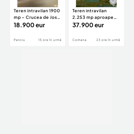
Teren intravilan 1900
Teren intravilan
T
mp – Crucea de Jos,
2.253 mp aproape
h
Panciu | Utilități |
18.900 eur
Bucuresti
37.900 eur
Deschidere 17–18 m |
Ideal pentru casă
Panciu
15 ore în urmă
Comana
23 ore în urmă
C