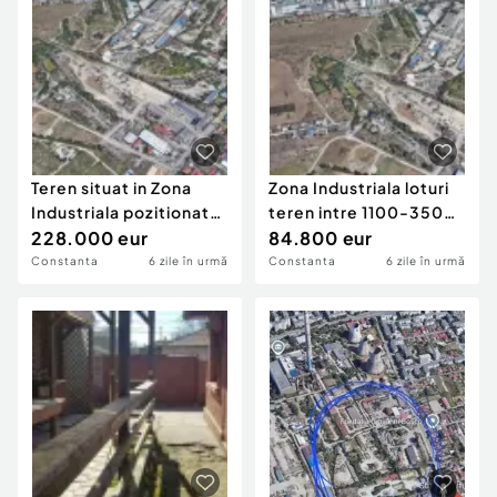
Teren situat in Zona
Zona Industriala loturi
Industriala pozitionat
teren intre 1100-3500
perfect pentru c
228.000 eur
mp ideale pent
84.800 eur
Constanta
6 zile în urmă
Constanta
6 zile în urmă