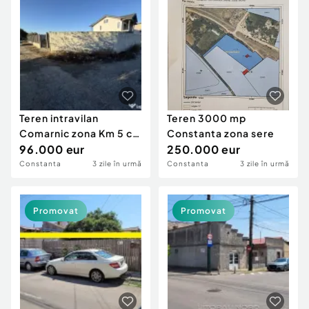
Teren intravilan
Teren 3000 mp
Comarnic zona Km 5 cu
Constanta zona sere
Deschidere la 3 St...
96.000 eur
250.000 eur
Constanta
3 zile în urmă
Constanta
3 zile în urmă
Promovat
Promovat