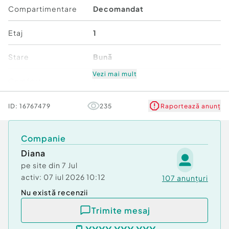
Compartimentare
Decomandat
Etaj
1
Stare
Bună
Vezi mai mult
Comfort
1
ID:
16767479
235
Raportează anunț
Companie
Diana
pe site din
7 Jul
activ:
07 iul 2026 10:12
107
anunțuri
Nu există recenzii
Trimite mesaj