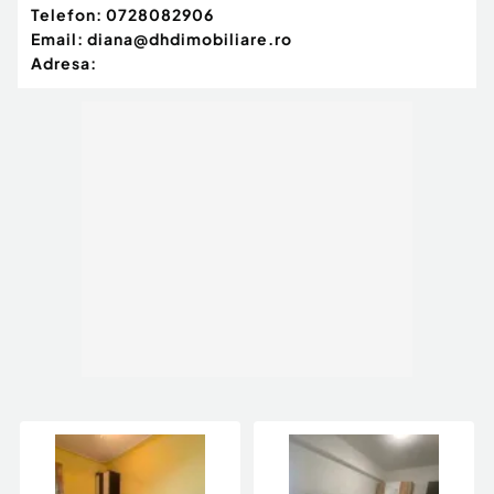
Telefon:
0728082906
Email:
diana@dhdimobiliare.ro
Adresa: