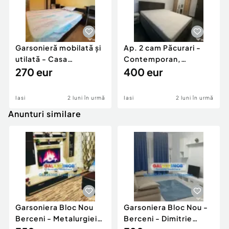
Garsonieră mobilată și
Ap. 2 cam Păcurari -
utilată - Casa
Contemporan,
Sindicatelor
270 eur
încălzire în pardoseală
400 eur
Iasi
2 luni în urmă
Iasi
2 luni în urmă
Anunturi similare
Garsoniera Bloc Nou
Garsoniera Bloc Nou -
Berceni - Metalurgiei
Berceni - Dimitrie