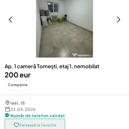
Locuri de munca
Utilaje agricole si industriale
Servicii
Piese auto si accesorii
Animale de companie
Dacia Duster
Afaceri și echipamente profesionale
Inchiriere Bunuri si Vehicule
Ap. 1 cameră Tomești, etaj 1, nemobilat
200 eur
Companie
Iasi
,
IS
23.05.2026
Număr de telefon
validat
Salvează la favorite