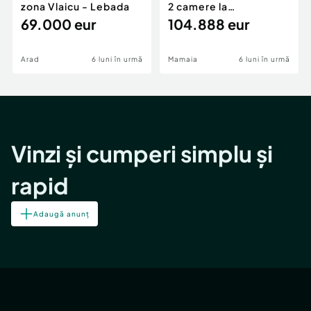
zona Vlaicu - Lebada
2 camere la
69.000 eur
cheie,langa Mega
104.888 eur
Image
Arad
6 luni în urmă
Mamaia
6 luni în urmă
Vinzi și cumperi simplu și
rapid
Adaugă anunț