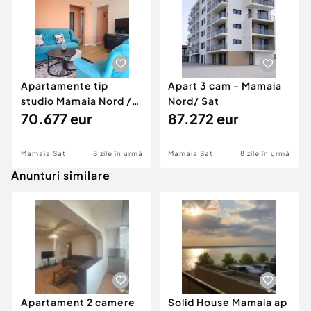
Apartamente tip
Apart 3 cam - Mamaia
studio Mamaia Nord /
Nord/ Sat
Sat
70.677 eur
87.272 eur
Mamaia Sat
8 zile în urmă
Mamaia Sat
8 zile în urmă
Anunturi similare
Apartament 2 camere
Solid House Mamaia ap