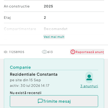
Confort:
1
An constructie
2025
Tip imobil:
Bloc de apartamente
Etaj
2
Compartimentare
Decomandat
Vezi mai mult
Stare
Nouă
Comfort
1
ID:
11258905
613
Raportează anunț
Companie
Rezidentiale Constanta
pe site din
15 Sep
activ:
30 iul 2026 14:17
3
anunțuri
Nu există recenzii
Trimite mesaj