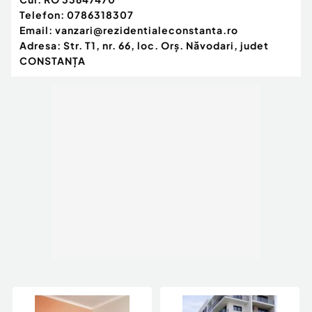
Telefon:
0786318307
Email:
vanzari@rezidentialeconstanta.ro
Adresa:
Str. T1, nr. 66, loc. Orş. Năvodari, judet
CONSTANŢA