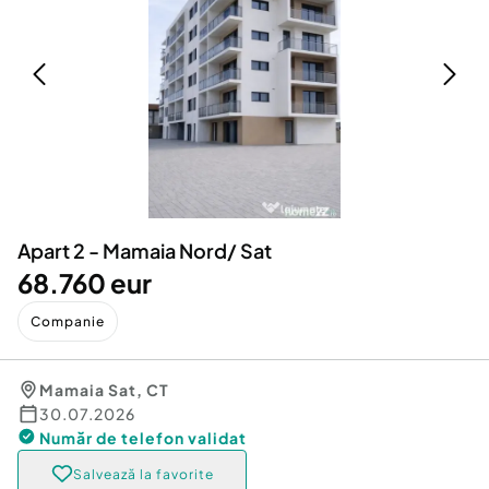
Locuri de munca
Utilaje agricole si industriale
Servicii
Piese auto si accesorii
Animale de companie
Dacia Duster
Afaceri și echipamente profesionale
Inchiriere Bunuri si Vehicule
Apart 2 - Mamaia Nord/ Sat
68.760 eur
Companie
Mamaia Sat
,
CT
30.07.2026
Număr de telefon
validat
Salvează la favorite