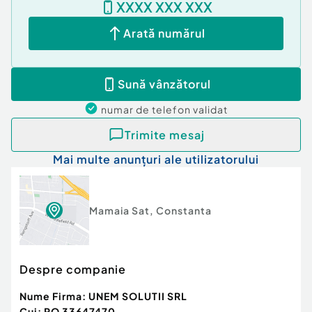
XXXX XXX XXX
Arată numărul
Sună vânzătorul
numar de telefon
validat
Trimite mesaj
Mai multe anunțuri ale utilizatorului
Mamaia Sat
,
Constanta
Despre companie
Nume Firma:
UNEM SOLUTII SRL
Cui:
RO 33647470