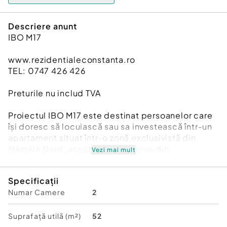
Descriere anunt
IBO M17
www.rezidentialeconstanta.ro
TEL: 0747 426 426
Preturile nu includ TVA
Proiectul IBO M17 este destinat persoanelor care
își doresc să locuiască sau sa investească într-un
apartament situat într-o zonă exclusivistă din
Mamaia Nord, acesta fiind compus din
Vezi mai mult
apartamente cu 2 și 3 camere.
Imobilul M 17 , se află in Mamaia Sat pe strada M17
Specificații
la o distanţă de 350m fată de Lac si canalul
Numar Camere
2
Dunare - Marea Neagra, o zona linistită, ideală
pentru relaxare , departe de zgomotul urban , o
zonă complet sistematizată, cu toate utilitatile.
Suprafață utilă (m²)
52