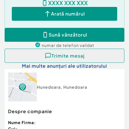
XXXX XXX XXX
Confort:
1
Arată numărul
Tip imobil:
Bloc de apartamente
Număr Băi:
1
Sună vânzătorul
numar de telefon
validat
Trimite mesaj
Mai multe anunțuri ale utilizatorului
Hunedoara
,
Hunedoara
Despre companie
Nume Firma:
Cui: