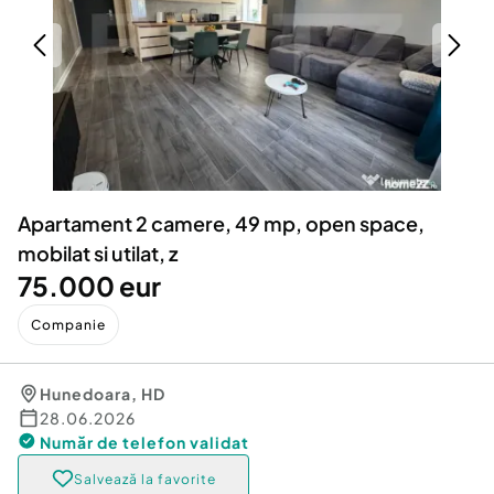
Locuri de munca
Utilaje agricole si industriale
Servicii
Piese auto si accesorii
Animale de companie
Dacia Duster
Afaceri și echipamente profesionale
Inchiriere Bunuri si Vehicule
Apartament 2 camere, 49 mp, open space,
mobilat si utilat, z
75.000 eur
Companie
Hunedoara
,
HD
28.06.2026
Număr de telefon
validat
Salvează la favorite