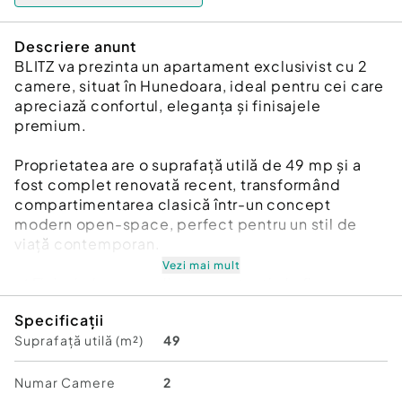
Descriere anunt
BLITZ va prezinta un apartament exclusivist cu 2
camere, situat în Hunedoara, ideal pentru cei care
apreciază confortul, eleganța și finisajele
premium.
Proprietatea are o suprafață utilă de 49 mp și a
fost complet renovată recent, transformând
compartimentarea clasică într-un concept
modern open-space, perfect pentru un stil de
viață contemporan.
Vezi mai mult
✔️ Finisaje luxury realizate cu atenție la fiecare
detaliu
Specificații
✔️ Mobilier nou, realizat integral pe comandă
Suprafață utilă (m²)
49
✔️ Instalație electrică refăcută complet pe cupru
✔️ Centrală termică nouă
✔️ Apartament izolat exterior
Numar Camere
2
✔️ Se vinde complet mobilat și utilat – gata pentru