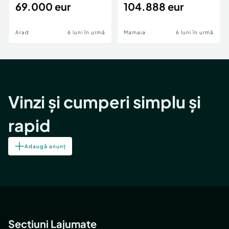
69.000 eur
cheie,langa Mega
104.888 eur
Image
Arad
6 luni în urmă
Mamaia
6 luni în urmă
Vinzi și cumperi simplu și
rapid
Adaugă anunț
Secțiuni Lajumate