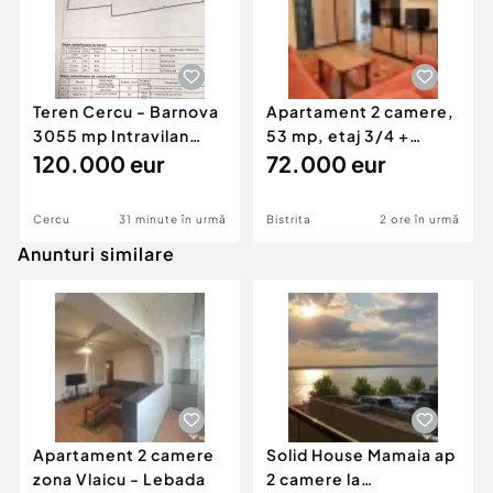
Teren Cercu - Barnova
Apartament 2 camere,
3055 mp Intravilan
53 mp, etaj 3/4 +
acces la DJ248D
120.000 eur
parcare acoperită |
72.000 eur
Cercu
31 minute în urmă
Bistrita
2 ore în urmă
Anunturi similare
Apartament 2 camere
Solid House Mamaia ap
zona Vlaicu - Lebada
2 camere la