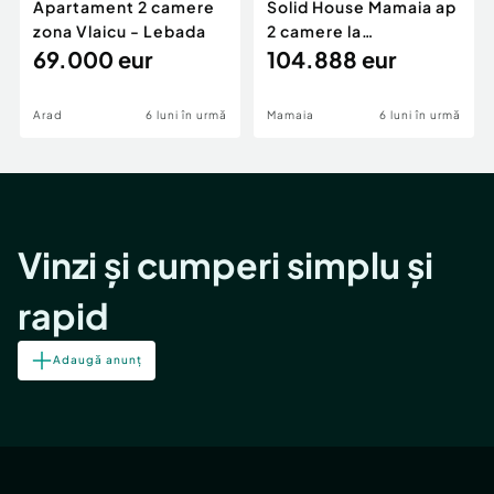
Apartament 2 camere
Solid House Mamaia ap
zona Vlaicu - Lebada
2 camere la
69.000 eur
cheie,langa Mega
104.888 eur
Image
Arad
6 luni în urmă
Mamaia
6 luni în urmă
Vinzi și cumperi simplu și
rapid
Adaugă anunț