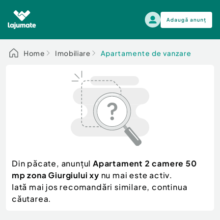
Adaugă anunț
Alege categoria
Home
Imobiliare
Apartamente de vanzare
Auto, moto si ambarcatiuni
Toate Anunturile
Auto, moto si ambarcatiuni
Imobiliare
Autoturisme
Electronice si electrocasnice
Anvelope si Jante
Casa si gradina
Alege dupa sezon
Piese auto
Scutere - ATV - UTV
Din păcate, anunțul
Apartament 2 camere 50
Mama si copilul
Autoutilitare
mp zona Giurgiului xy
nu mai este activ.
Moda si frumusete
Ambarcatiuni
Iată mai jos recomandări similare, continua
Sport, timp liber, arta
căutarea.
Camioane - Rulote - Remorci
Agro si Industrie
Motociclete