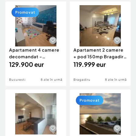
Locuri de munca
Utilaje agricole si industriale
Servicii
Piese auto si accesorii
Promovat
Animale de companie
Dacia Duster
Afaceri și echipamente profesionale
Inchiriere Bunuri si Vehicule
Apartament 4 camere
Apartament 2 camere
decomandat -
+ pod 150mp Bragadiru
centrala- Titan / Aleea
129.900 eur
Cartierul Verde
119.999 eur
F...
Bucuresti
8 zile în urmă
Bragadiru
8 zile în urmă
Promovat