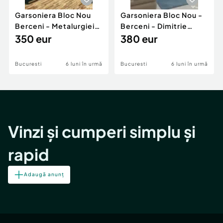
Garsoniera Bloc Nou
Garsoniera Bloc Nou -
Berceni - Metalurgiei
Berceni - Dimitrie
Park - Postalionul
350 eur
Leonida
380 eur
Bucuresti
6 luni în urmă
Bucuresti
6 luni în urmă
Vinzi și cumperi simplu și
rapid
Adaugă anunț