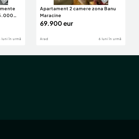
tamente
Apartament 2 camere zona Banu
65.000
Maracine
69.900 eur
6 luni în urmă
Arad
6 luni în urmă