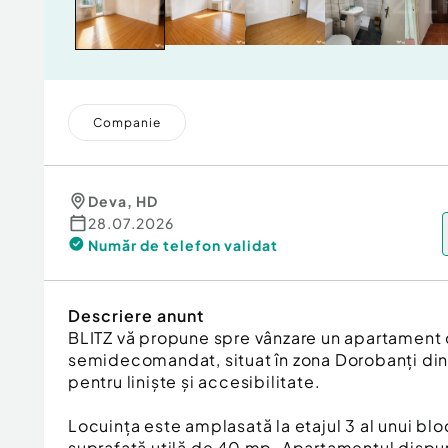
Companie
Deva
,
HD
28.07.2026
Număr de telefon
validat
Descriere anunt
BLITZ vă propune spre vânzare un apartament
semidecomandat, situat în zona Dorobanți din
pentru liniște și accesibilitate.
Locuința este amplasată la etajul 3 al unui bloc
suprafață utilă de 40 mp. Apartamentul dispu