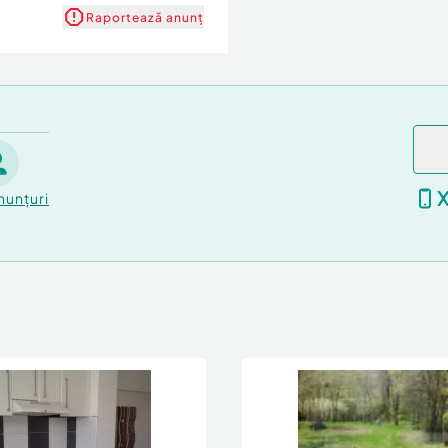
Raportează anunț
nei vizionări, vă invităm
nunțuri