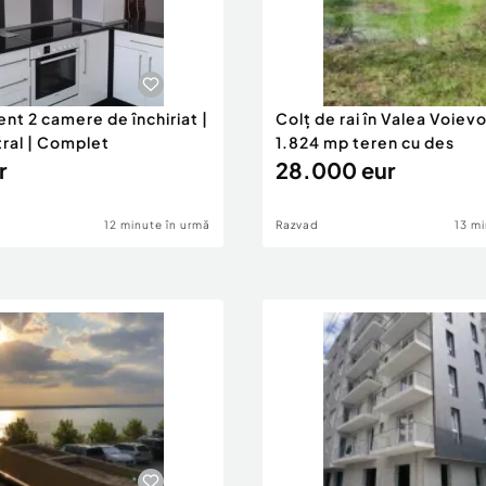
nt 2 camere de închiriat |
Colț de rai în Valea Voievo
tral | Complet
1.824 mp teren cu des
r
28.000 eur
12 minute în urmă
Razvad
13 mi