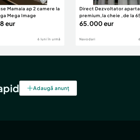
use Mamaia ap 2 camere la
Direct Dezvoltator apar
nga Mega Image
premium,la cheie ,de la 
8 eur
eur
65.000 eur
6 luni în urmă
Navodari
rapid
Adaugă anunț