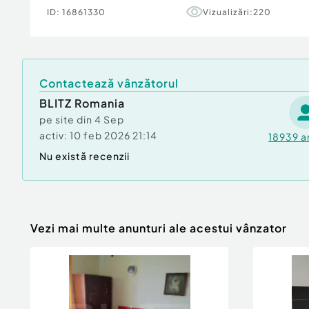
ID:
16861330
Vizualizări:
220
Pentru informații suplimentare și programarea u
să ne contactați.
Cod ofertă / ID BLITZ: P173831
Id intern: P173831
Contactează vânzătorul
Confort:
1
BLITZ Romania
Tip imobil:
Bloc de apartamente
pe site din
4 Sep
Număr Băi:
1
activ:
10 feb 2026 21:14
18939
a
Nu există recenzii
Vezi mai multe anunturi ale acestui vânzator