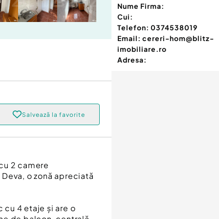
Nume Firma:
Cui:
Telefon:
0374538019
Email:
cereri-hom@blitz-
imobiliare.ro
Adresa:
Salvează la favorite
 cu 2 camere
 Deva, o zonă apreciată
 cu 4 etaje și are o
ne de balcon, centrală