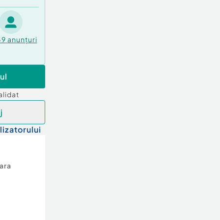
39
anunțuri
ul
alidat
j
lizatorului
ara