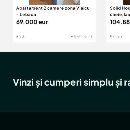
Apartament 2 camere zona Vlaicu
Solid Ho
- Lebada
cheie,la
69.000 eur
104.88
Arad
6 luni în urmă
Mamaia
Vinzi și cumperi simplu și 