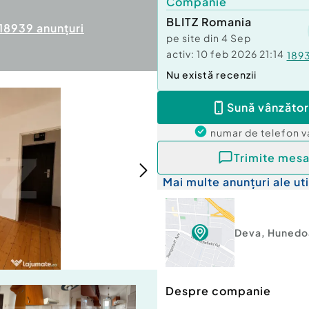
Companie
BLITZ Romania
18939
anunțuri
pe site din
4 Sep
activ:
10 feb 2026 21:14
189
Nu există recenzii
Sună vânzător
numar de telefon
v
Trimite mesa
Mai multe anunțuri ale uti
Deva
,
Hunedo
Despre companie