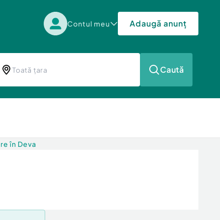
Adaugă anunț
Contul meu
Caută
re în Deva