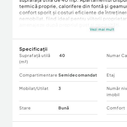
termică proprie, calorifere din fontă și geamu
confort sporit și costuri eficiente de întreține
nemobilat, fiind ideal pentru viitorii proprietar
amenajeze după propriul gust și necesități.
Vezi mai mult
Caracteristici:
* 2 camere semidecomandate
Specificații
* Suprafață utilă: 40 mp
Suprafață utilă
40
Numar C
* Etaj 3/4
(m²)
* Balcon
* Centrală termică proprie
* Calorifere din fontă
Compartimentare
Semidecomandat
Etaj
* Geamuri termopan
* Apartament liber, disponibil imediat
Mobilat/Utilat
3
Număr niv
imobil
Avantaje zonă:
* Zonă liniștită
Stare
Bună
Comfort
* Aproape de magazine
* Acces facil la mijloace de transport
* În apropierea bisericilor și a punctelor de int