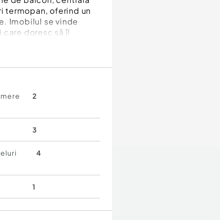
ri termopan, oferind un
re. Imobilul se vinde
i care doresc să îl
amere
2
3
eluri
4
1
eres din cartier