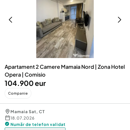
Locuri de munca
Utilaje agricole si industriale
Servicii
Piese auto si accesorii
Animale de companie
Dacia Duster
Afaceri și echipamente profesionale
Inchiriere Bunuri si Vehicule
Apartament 2 Camere Mamaia Nord | Zona Hotel
Opera | Comisio
104.900 eur
Companie
Mamaia Sat
,
CT
18.07.2026
Număr de telefon
validat