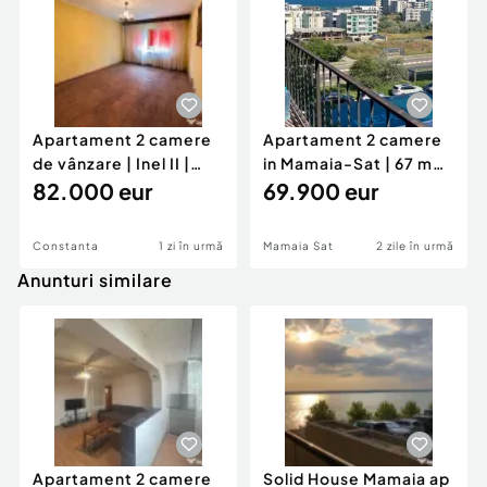
Apartament 2 camere
Apartament 2 camere
de vânzare | Inel II |
in Mamaia-Sat | 67 mp |
Parter
82.000 eur
Vedere la mare |
69.900 eur
Constanta
1 zi în urmă
Mamaia Sat
2 zile în urmă
Anunturi similare
Apartament 2 camere
Solid House Mamaia ap