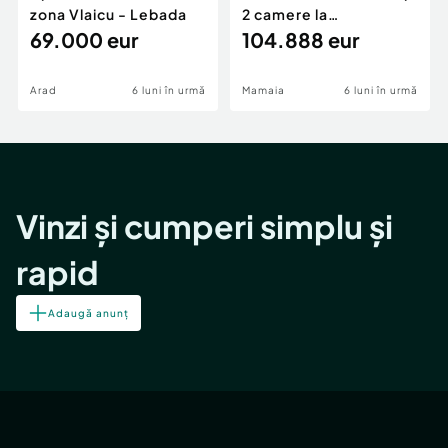
zona Vlaicu - Lebada
2 camere la
69.000 eur
cheie,langa Mega
104.888 eur
Image
Arad
6 luni în urmă
Mamaia
6 luni în urmă
Vinzi și cumperi simplu și
rapid
Adaugă anunț