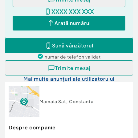
XXXX XXX XXX
O proprietate excelentă pentru cei care caută un
apartament aproape de mare, într-o zonă
Arată numărul
premium, cu potențial ridicat pentru închiriere
sezonieră și randament atractiv.
Sună vânzătorul
E.4 (144905)
numar de telefon
validat
Id intern: P29785
Trimite mesaj
Confort:
1
Mai multe anunțuri ale utilizatorului
Tip imobil:
Bloc de apartamente
Număr Băi:
1
Mamaia Sat
,
Constanta
Despre companie