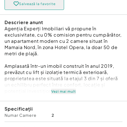
Salvează la favorite
Descriere anunt
Agenția Experți Imobiliari vă propune în
exclusivitate, cu 0% comision pentru cumpărător,
un apartament modern cu 2 camere situat în
Mamaia Nord, în zona Hotel Opera, la doar 50 de
metri de plajă.
Amplasată într-un imobil construit în anul 2019,
prevăzut cu lift și izolație termică exterioară,
proprietatea este situată la etajul 3 din 7 și oferă
un echilibru perfect între confort, locație și
potențial investițional.
Vezi mai mult
Apartamentul are o suprafață utilă de 42,77 mp, la
Specificații
care se adaugă un balcon de 4,28 mp, fiind
Numar Camere
2
complet mobilat și utilat, exact ca în fotografii.
Locuința este pregătită pentru mutare imediată