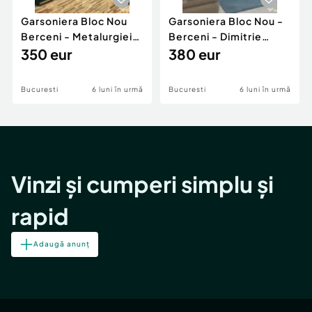
Garsoniera Bloc Nou
Garsoniera Bloc Nou -
Berceni - Metalurgiei
Berceni - Dimitrie
Park - Postalionul
350 eur
Leonida
380 eur
Bucuresti
6 luni în urmă
Bucuresti
6 luni în urmă
Vinzi și cumperi simplu și
rapid
Adaugă anunț