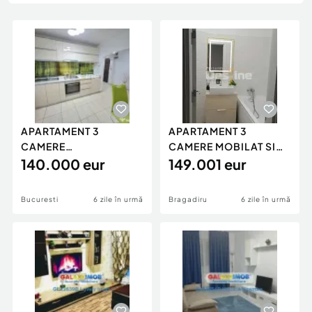
Locuri de munca
Utilaje agricole si industriale
Servicii
Piese auto si accesorii
Animale de companie
Dacia Duster
Afaceri și echipamente profesionale
Inchiriere Bunuri si Vehicule
APARTAMENT 3
APARTAMENT 3
CAMERE
CAMERE MOBILAT SI
SEMIDECOMANDAT
140.000 eur
UTILAT
149.001 eur
MOBILAT
Bucuresti
6 zile în urmă
Bragadiru
6 zile în urmă