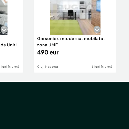
Garsoniera moderna, mobilata,
da Unirii
zona UMF
490 eur
6 luni în urmă
Cluj-Napoca
6 luni în urmă