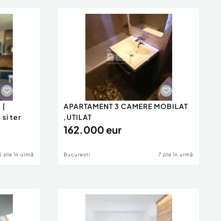
 |
APARTAMENT 3 CAMERE MOBILAT
si ter
,UTILAT
162.000 eur
5 zile în urmă
Bucuresti
7 zile în urmă