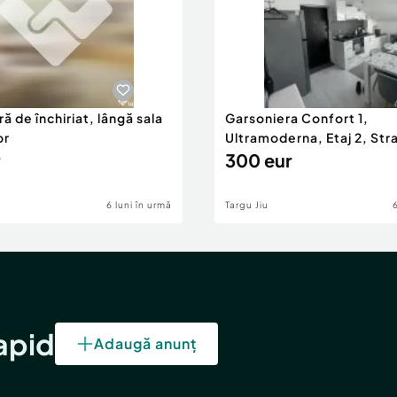
ă de închiriat, lângă sala
Garsoniera Confort 1,
or
Ultramoderna, Etaj 2, Stra
2
300 eur
6 luni în urmă
Targu Jiu
rapid
Adaugă anunț