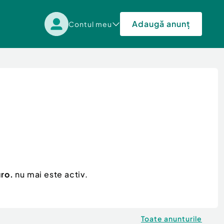
Adaugă anunț
Contul meu
uro.
nu mai este activ.
Toate anunturile