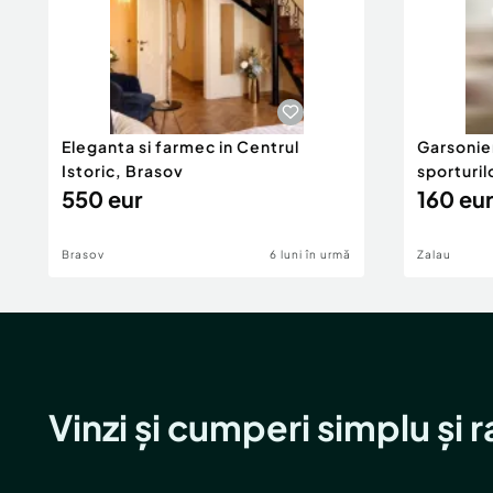
Eleganta si farmec in Centrul
Garsonier
Istoric, Brasov
sporturil
550 eur
160 eur
Brasov
6 luni în urmă
Zalau
Vinzi și cumperi simplu și 