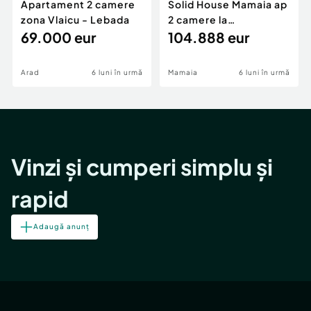
Apartament 2 camere
Solid House Mamaia ap
zona Vlaicu - Lebada
2 camere la
69.000 eur
cheie,langa Mega
104.888 eur
Image
Arad
6 luni în urmă
Mamaia
6 luni în urmă
Vinzi și cumperi simplu și
rapid
Adaugă anunț