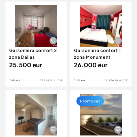
Locuri de munca
Utilaje agricole si industriale
Servicii
Piese auto si accesorii
Animale de companie
Dacia Duster
Afaceri și echipamente profesionale
Inchiriere Bunuri si Vehicule
Garsoniera confort 2
Garsoniera confort 1
zona Dallas
zona Monument
25.500 eur
26.000 eur
Tulcea
11 zile în urmă
Tulcea
12 zile în urmă
Promovat