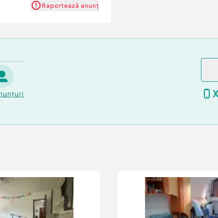
Raportează anunț
nunțuri