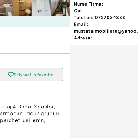
Nume Firma:
Cui:
Telefon:
0727084888
Email:
mustataimobiliare@yahoo
Adresa:
Salvează la favorite
taj 4 , Obor Scolilor,
 termopan , doua grupuri
 parchet, usi lemn,