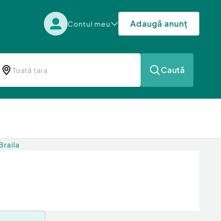
Adaugă anunț
Contul meu
Caută
Braila