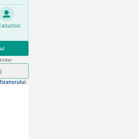
9
anunțuri
ul
alidat
j
lizatorului