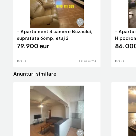
- Apartament 3 camere Buzaului,
- Aparta
suprafata 66mp, etaj 2
Hipodrom
79.900 eur
86.000
Braila
1 zi în urmă
Braila
Anunturi similare