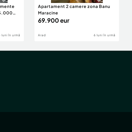
tamente
Apartament 2 camere zona Banu
65.000
Maracine
69.900 eur
6 luni în urmă
Arad
6 luni în urmă