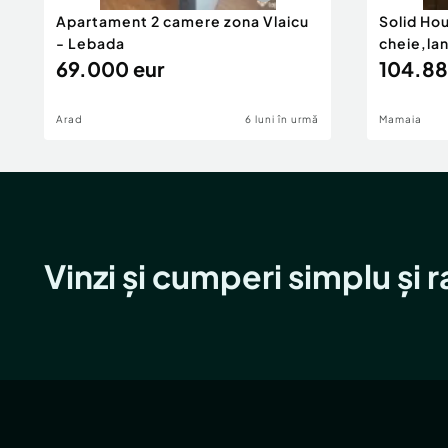
Apartament 2 camere zona Vlaicu
Solid Ho
- Lebada
cheie,la
69.000 eur
104.88
Arad
6 luni în urmă
Mamaia
Vinzi și cumperi simplu și 