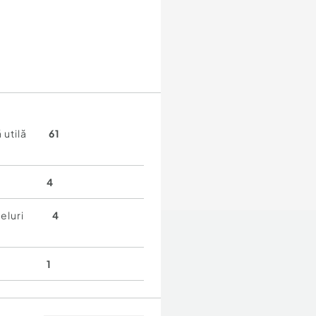
 utilă
61
4
eluri
4
1