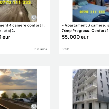
ment 4 camere confort 1,
- Apartament 3 camere, 
, etaj 2.
76mp Progresu. Confort 1
 eur
55.000 eur
1 zi în urmă
Braila