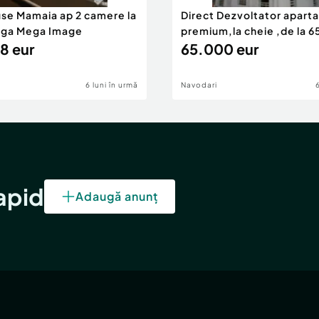
use Mamaia ap 2 camere la
Direct Dezvoltator apar
nga Mega Image
premium,la cheie ,de la 
8 eur
eur
65.000 eur
6 luni în urmă
Navodari
rapid
Adaugă anunț