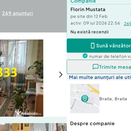
Companie
Florin Mustata
269
anunțuri
pe site din
12 Feb
activ:
09 iul 2026 22:56
26
Nu există recenzii
Sună vânzător
numar de telefon
v
Trimite mesa
Mai multe anunțuri ale uti
Braila
,
Braila
Despre companie