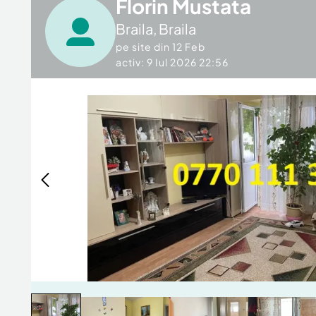
Florin Mustata
Braila
,
Braila
pe site din
12 Feb
activ: 9 Iul 2026 22:56