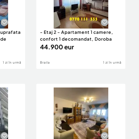
suprafata
- Etaj 2 - Apartament 1 camere,
 de
confort 1 decomandat, Doroba
44.900 eur
1 zi în urmă
Braila
1 zi în urmă