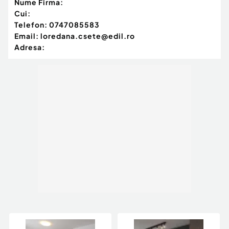
Nume Firma:
Cui:
Telefon:
0747085583
Email:
loredana.csete@edil.ro
Adresa: