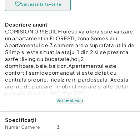
Salvează la favorite
Descriere anunt
COMISION 0 !!!EDIL Floresti va ofera spre vanzare
un apartament in FLORESTI, zona Somesului.
Apartamentul de 3 camere are o suprafata utila de
54mp si este situat la etajul 1 din 2 si se prezinta
astfel:living cu bucatarie,hol,2
dormitoare,baie,balcon.Apartamentul este
confort 1 semidecomandat si este dotat cu
centrala proprie, incalzire in pardoseala. Acesta
are loc de parcare. Imobilul mai are si alte dotari
precum interfon. APCJ246332
Vezi mai mult
Confort:
1
Tip imobil:
Bloc de apartamente
Specificații
Număr Băi:
1
Numar Camere
3
Comision cumpărător:
0%
Posibilitate parcare: Da