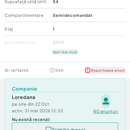
Nr. locuri parcare:
1
Suprafață utilă (m²)
54
Compartimentare
Semidecomandat
Etaj
1
An constructie
2024
Vezi mai mult
Număr niveluri imobil
2
Stare
Nouă
ID:
16726124
240
Raportează anunț
Comfort
1
Companie
Loredana
pe site din
22 Oct
activ:
31 mar 2026 13:33
80
anunțuri
Nu există recenzii
Trimite mesaj