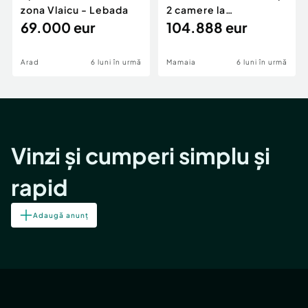
zona Vlaicu - Lebada
2 camere la
69.000 eur
cheie,langa Mega
104.888 eur
Image
Arad
6 luni în urmă
Mamaia
6 luni în urmă
Vinzi și cumperi simplu și
rapid
Adaugă anunț