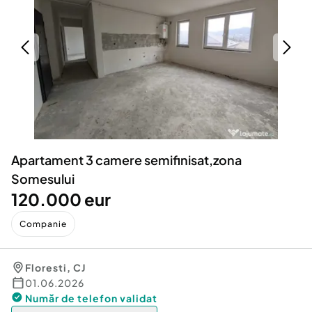
Locuri de munca
Utilaje agricole si industriale
Servicii
Piese auto si accesorii
Animale de companie
Dacia Duster
Afaceri și echipamente profesionale
Inchiriere Bunuri si Vehicule
Apartament 3 camere semifinisat,zona
Somesului
120.000 eur
Companie
Floresti
,
CJ
01.06.2026
Număr de telefon
validat