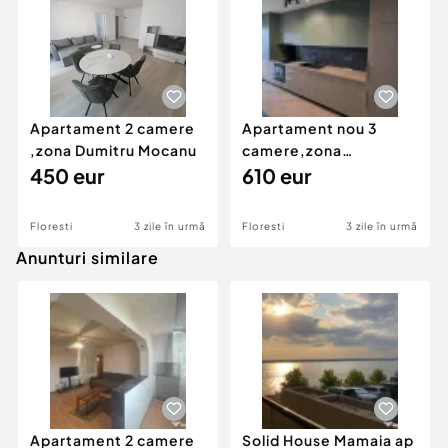
Apartament 2 camere
Apartament nou 3
,zona Dumitru Mocanu
camere,zona
450 eur
Tineretului
610 eur
Floresti
3 zile în urmă
Floresti
3 zile în urmă
Anunturi similare
Apartament 2 camere
Solid House Mamaia ap