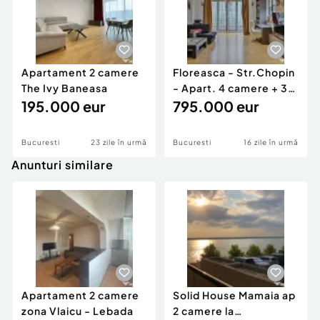
Apartament 2 camere
Floreasca - Str.Chopin
The Ivy Baneasa
- Apart. 4 camere + 3
195.000 eur
locuri de parca
795.000 eur
Bucuresti
23 zile în urmă
Bucuresti
16 zile în urmă
Anunturi similare
Apartament 2 camere
Solid House Mamaia ap
zona Vlaicu - Lebada
2 camere la