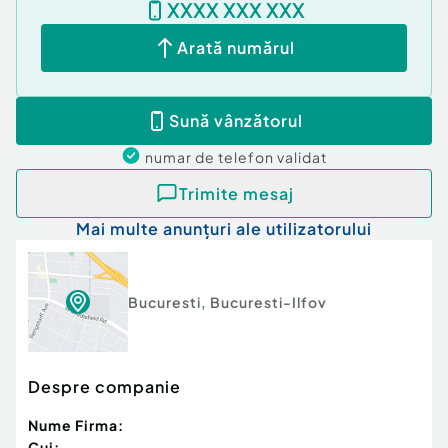
XXXX XXX XXX
Id intern: P234303
Arată numărul
Confort:
1
Tip imobil:
Bloc de apartamente
Număr Băi:
4
Sună vânzătorul
Comision cumpărător:
0%
Nr. locuri parcare:
2
numar de telefon
validat
Trimite mesaj
Mai multe anunțuri ale utilizatorului
Bucuresti
,
Bucuresti-Ilfov
Despre companie
Nume Firma:
Cui: