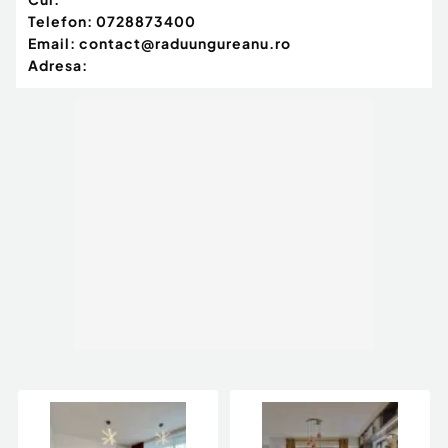
Telefon:
0728873400
Email:
contact@raduungureanu.ro
Adresa: