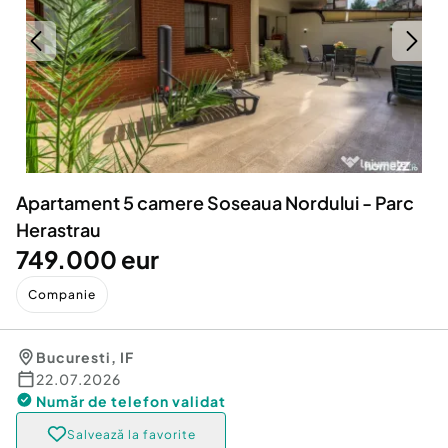
Locuri de munca
Utilaje agricole si industriale
Servicii
Piese auto si accesorii
Animale de companie
Dacia Duster
Afaceri și echipamente profesionale
Inchiriere Bunuri si Vehicule
Apartament 5 camere Soseaua Nordului - Parc
Herastrau
749.000 eur
Companie
Bucuresti
,
IF
22.07.2026
Număr de telefon
validat
Salvează la favorite