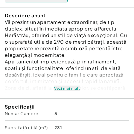
Descriere anunt
Vă prezint un apartament extraordinar, de tip
duplex, situat în imediata apropiere a Parcului
Herăstrău, oferind un stil de viață excepțional. Cu
o suprafață utila de 290 de metri pătrați, această
proprietate reprezintă o simbioză perfectă între
eleganță și modernitate.
Apartamentul impresionează prin rafinament,
spațiu și funcționalitate, oferind un stil de viață
desăvârșit, ideal pentru o familie care apreciază
confortul, intimitatea și accesul rapid la natură.
Zona de zi, aflată la nivelul inferior, se desfășoară
Vezi mai mult
într-un living și dining impresionant ca dimensiune
și lumină naturală, cu deschidere largă spre o
Specificații
terasă superbă de 52 mp, perfectă pentru
Numar Camere
5
momente de relaxare sau socializare în aer liber, in
timp ce la nivelul superior se regăsesc cele patru
dormitoare spațioase, configurate pentru a
Suprafață utilă (m²)
231
asigura liniște și relaxare.