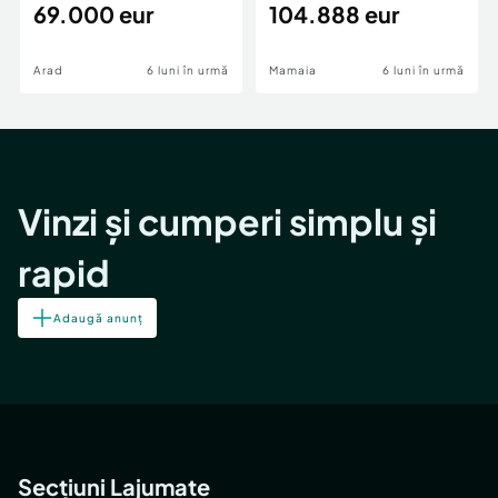
69.000 eur
cheie,langa Mega
104.888 eur
Image
Arad
6 luni în urmă
Mamaia
6 luni în urmă
Vinzi și cumperi simplu și
rapid
Adaugă anunț
Secțiuni Lajumate