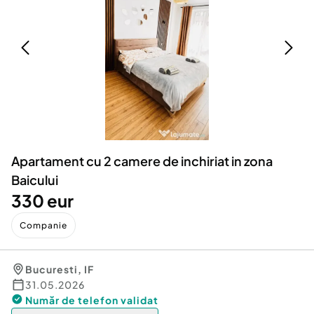
Locuri de munca
Utilaje agricole si industriale
Servicii
Piese auto si accesorii
Animale de companie
Dacia Duster
Afaceri și echipamente profesionale
Inchiriere Bunuri si Vehicule
Apartament cu 2 camere de inchiriat in zona
Baicului
330 eur
Companie
Bucuresti
,
IF
31.05.2026
Număr de telefon
validat