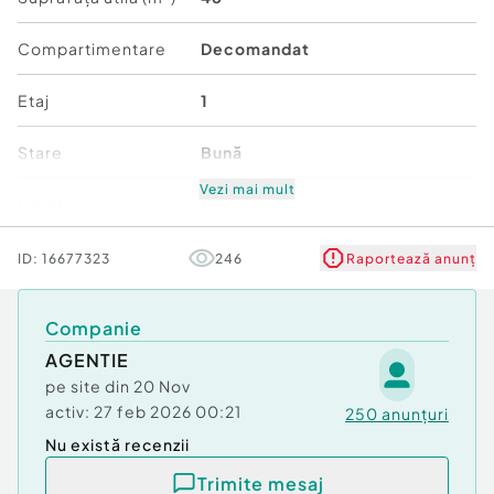
Compartimentare
Decomandat
Etaj
1
Stare
Bună
Vezi mai mult
Comfort
1
ID:
16677323
246
Raportează anunț
Companie
AGENTIE
pe site din
20 Nov
activ:
27 feb 2026 00:21
250
anunțuri
Nu există recenzii
Trimite mesaj