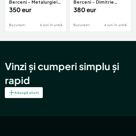
Berceni - Metalurgiei
Berceni - Dimitrie
Park - Postalionul
350 eur
Leonida
380 eur
Bucuresti
6 luni în urmă
Bucuresti
6 luni în urmă
Vinzi și cumperi simplu și
rapid
Adaugă anunț