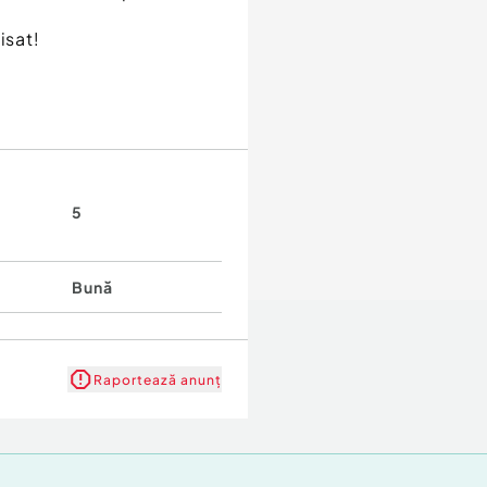
isat!
5
Bună
Raportează anunț