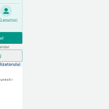
0
anunțuri
ul
alidat
j
lizatorului
uresti-