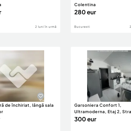
a
Colentina
r
280 eur
2 luni în urmă
Bucuresti
ă de închiriat, lângă sala
Garsoniera Confort 1,
or
Ultramoderna, Etaj 2, Stra
2
300 eur