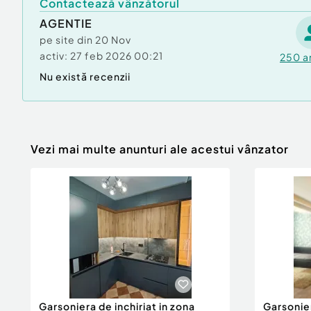
Contactează vânzătorul
AGENTIE
pe site din
20 Nov
activ:
27 feb 2026 00:21
250
a
Nu există recenzii
Vezi mai multe anunturi ale acestui vânzator
Garsoniera de inchiriat in zona
Garsonier