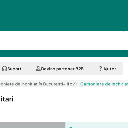
Suport
Devino partener B2B
Ajutor
oniere de inchiriat în Bucuresti-Ilfov
Garsoniere de inchiria
itari