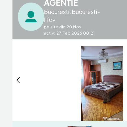
AGENTIE
Bucuresti
,
Bucuresti-
Ilfov
pe site din
20 Nov
activ: 27 Feb 2026 00:21