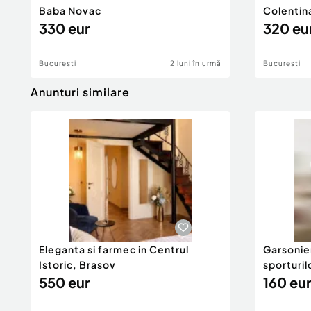
Baba Novac
Colentin
330 eur
320 eu
Bucuresti
2 luni în urmă
Bucuresti
Anunturi similare
Eleganta si farmec in Centrul
Garsonier
Istoric, Brasov
sporturil
550 eur
160 eur