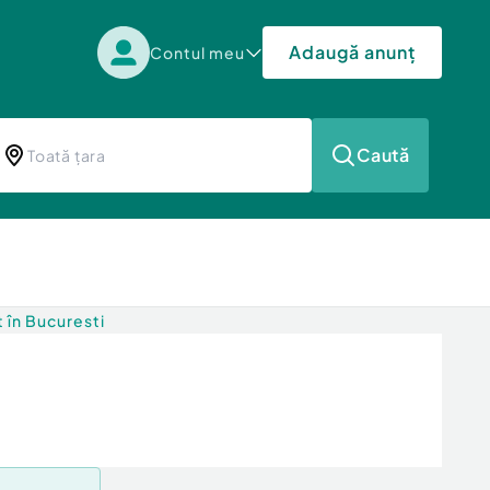
Adaugă anunț
Contul meu
Caută
t în Bucuresti