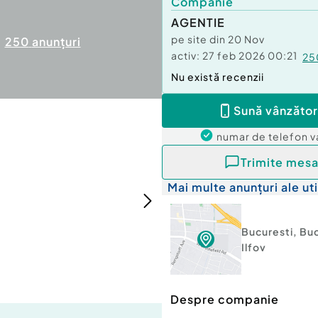
Companie
AGENTIE
pe site din
20 Nov
250
anunțuri
activ:
27 feb 2026 00:21
25
Nu există recenzii
Sună vânzător
numar de telefon
v
Trimite mesa
Mai multe anunțuri ale uti
Bucuresti
,
Buc
Ilfov
Despre companie