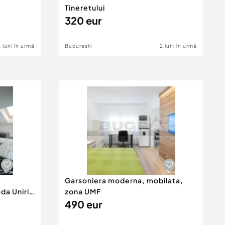
Tineretului
320 eur
2 luni în urmă
Bucuresti
2 luni în urmă
Garsoniera moderna, mobilata,
da Unirii
zona UMF
490 eur