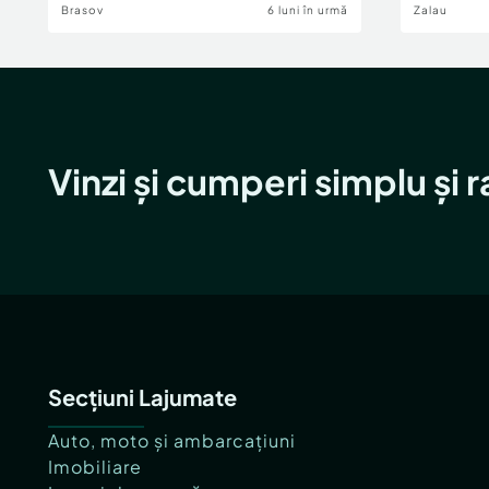
Brasov
6 luni în urmă
Zalau
Vinzi și cumperi simplu și 
Secțiuni Lajumate
Auto, moto și ambarcațiuni
Imobiliare