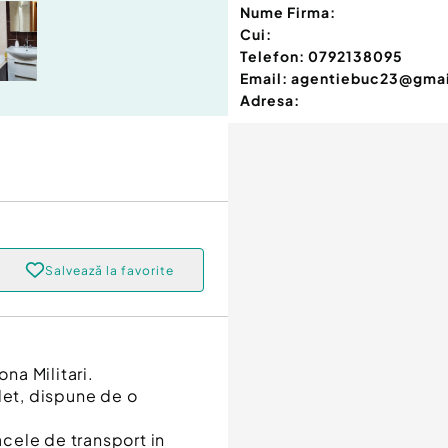
Nume Firma:
Cui:
Telefon:
0792138095
Email:
agentiebuc23@gma
Adresa:
Salvează la favorite
ona Militari.
let, dispune de o
acele de transport in