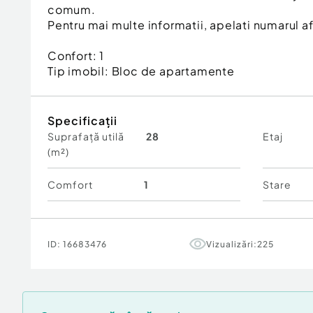
comum.
Pentru mai multe informatii, apelati numarul af
Confort:
1
Tip imobil:
Bloc de apartamente
Specificații
Suprafață utilă
28
Etaj
(m²)
Comfort
1
Stare
ID:
16683476
Vizualizări:
225