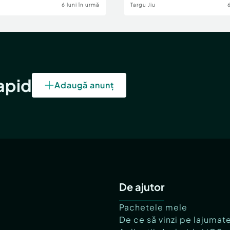
6 luni în urmă
Targu Jiu
rapid
Adaugă anunț
De ajutor
Pachetele mele
De ce să vinzi pe lajumat