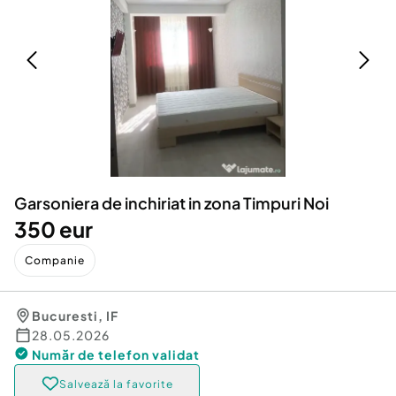
Locuri de munca
Utilaje agricole si industriale
Servicii
Piese auto si accesorii
Animale de companie
Dacia Duster
Afaceri și echipamente profesionale
Inchiriere Bunuri si Vehicule
Garsoniera de inchiriat in zona Timpuri Noi
350 eur
Companie
Bucuresti
,
IF
28.05.2026
Număr de telefon
validat
Salvează la favorite