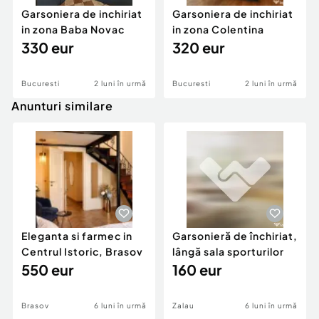
Garsoniera de inchiriat
Garsoniera de inchiriat
in zona Baba Novac
in zona Colentina
330 eur
320 eur
Bucuresti
2 luni în urmă
Bucuresti
2 luni în urmă
Anunturi similare
Eleganta si farmec in
Garsonieră de închiriat,
Centrul Istoric, Brasov
lângă sala sporturilor
550 eur
160 eur
Brasov
6 luni în urmă
Zalau
6 luni în urmă