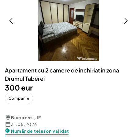
Locuri de munca
Utilaje agricole si industriale
Servicii
Piese auto si accesorii
Animale de companie
Dacia Duster
Afaceri și echipamente profesionale
Inchiriere Bunuri si Vehicule
Apartament cu 2 camere de inchiriat in zona
Drumul Taberei
300 eur
Companie
Bucuresti
,
IF
31.05.2026
Număr de telefon
validat