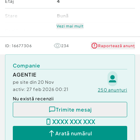
Etaj
4
Stare
Bună
Vezi mai mult
Comfort
1
ID:
16677306
234
Raportează anunț
Companie
AGENTIE
pe site din
20 Nov
activ:
27 feb 2026 00:21
250
anunțuri
Nu există recenzii
Trimite mesaj
XXXX XXX XXX
Arată numărul