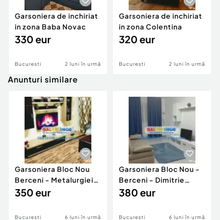
Garsoniera de inchiriat
Garsoniera de inchiriat
in zona Baba Novac
in zona Colentina
330 eur
320 eur
Bucuresti
2 luni în urmă
Bucuresti
2 luni în urmă
Anunturi similare
Garsoniera Bloc Nou
Garsoniera Bloc Nou -
Berceni - Metalurgiei
Berceni - Dimitrie
Park - Postalionul
350 eur
Leonida
380 eur
Bucuresti
6 luni în urmă
Bucuresti
6 luni în urmă