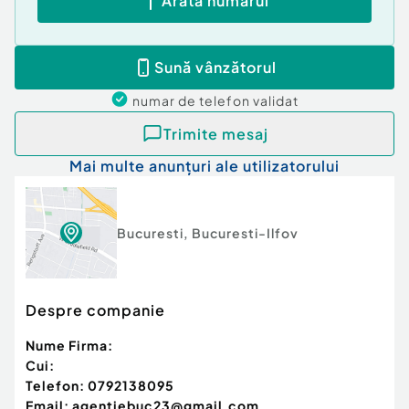
Arată numărul
Sună vânzătorul
numar de telefon
validat
Trimite mesaj
Mai multe anunțuri ale utilizatorului
Bucuresti
,
Bucuresti-Ilfov
Despre companie
Nume Firma:
Cui:
Telefon:
0792138095
Email:
agentiebuc23@gmail.com