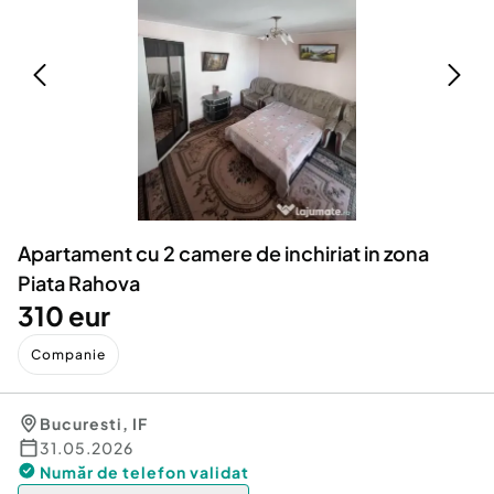
Locuri de munca
Utilaje agricole si industriale
Servicii
Piese auto si accesorii
Animale de companie
Dacia Duster
Afaceri și echipamente profesionale
Inchiriere Bunuri si Vehicule
Apartament cu 2 camere de inchiriat in zona
Piata Rahova
310 eur
Companie
Bucuresti
,
IF
31.05.2026
Număr de telefon
validat