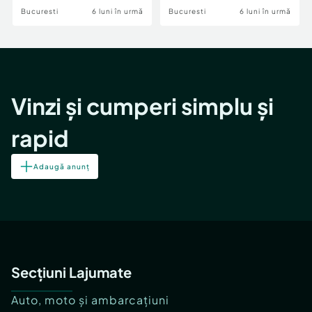
Bucuresti
6 luni în urmă
Bucuresti
6 luni în urmă
Vinzi și cumperi simplu și
rapid
Adaugă anunț
Secțiuni Lajumate
Auto, moto și ambarcațiuni