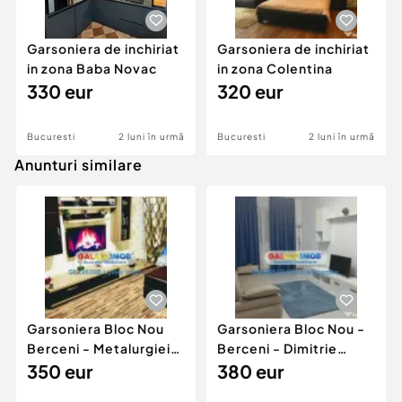
Garsoniera de inchiriat
Garsoniera de inchiriat
in zona Baba Novac
in zona Colentina
330 eur
320 eur
Bucuresti
2 luni în urmă
Bucuresti
2 luni în urmă
Anunturi similare
Garsoniera Bloc Nou
Garsoniera Bloc Nou -
Berceni - Metalurgiei
Berceni - Dimitrie
Park - Postalionul
350 eur
Leonida
380 eur