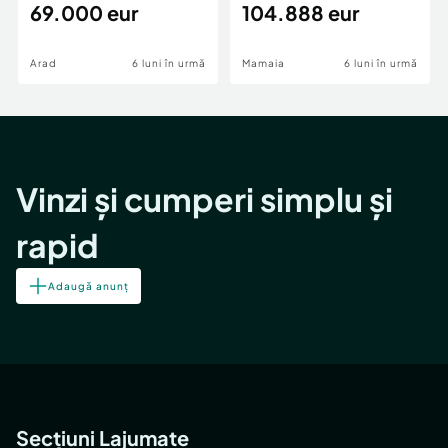
69.000 eur
cheie,langa Mega
104.888 eur
Confort:
Lux
Image
Tip imobil:
Bloc de apartamente
Număr Băi:
2
Arad
6 luni în urmă
Mamaia
6 luni în urmă
Posibilitate parcare: Nu
Vinzi și cumperi simplu și
rapid
Adaugă anunț
Secțiuni Lajumate