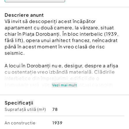
Descriere anunt
Vă invit să descoperiți acest încăpător
apartament cu două camere, la vânzare, situat
chiar în Piața Dorobanți. În bloc interbelic (1939,
fără lift), opera unui arhitect francez, neîncadrat
până în acest moment în vreo clasă de risc
seismic.
A locui în Dorobanți nu e, desigur, despre a afișa
cu ostentație vreo izbândă materială. Clădirile
interbelice din împrejurimi, edificii de o
frumusețe rară, vile cochete, blocuri cu regim
Vezi mai mult
redus de înălțime, impun de la sine. Pe urmă, în
acest areal, raporturile de vecinătate depășesc
Specificații
simpla conviețuire administrativă. Mai degrabă e
Suprafață utilă (m²)
78
vorba de apartenența la un cerc de familii
statornicite aici de generații, oameni de cultură,
diplomați, oameni de stat, intelectuali – un mediu
An constructie
1939
social de o anumită ținută. Locul este un nod de