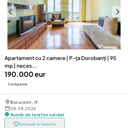
Locuri de munca
Utilaje agricole si industriale
Servicii
Piese auto si accesorii
Animale de companie
Dacia Duster
Afaceri și echipamente profesionale
Inchiriere Bunuri si Vehicule
Apartament cu 2 camere | P-ța Dorobanți | 95
mp | neces...
190.000 eur
Companie
Bucuresti
,
IF
08.08.2026
Număr de telefon
validat
Salvează la favorite