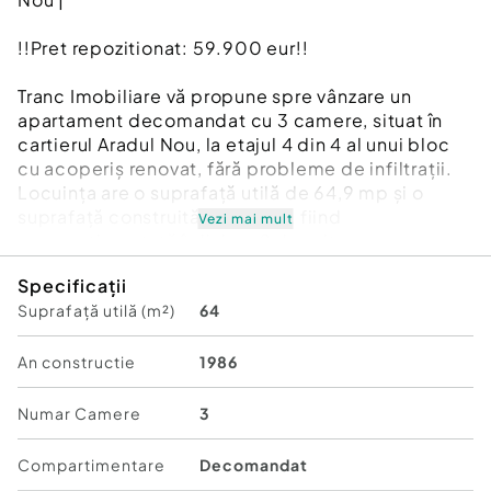
!!Pret repozitionat: 59.900 eur!!
Tranc Imobiliare vă propune spre vânzare un
apartament decomandat cu 3 camere, situat în
cartierul Aradul Nou, la etajul 4 din 4 al unui bloc
cu acoperiș renovat, fără probleme de infiltrații.
Locuința are o suprafață utilă de 64,9 mp și o
suprafață construită de 97 mp, fiind
Vezi mai mult
compartimentată în living, 2 dormitoare,
bucătărie separată, 2 băi (o baie cu cadă și o baie
Specificații
de serviciu), 2 balcoane și 2 debarale pentru
Suprafață utilă (m²)
64
depozitare.
Apartamentul este parțial mobilat și locuibil,
An constructie
1986
oferind în același timp posibilitatea unor
îmbunătățiri și personalizări după preferințele
Numar Camere
3
noului proprietar. Cele două balcoane necesită
renovare.
Compartimentare
Decomandat