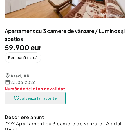
Locuri de munca
Utilaje agricole si industriale
Servicii
Piese auto si accesorii
Animale de companie
Dacia Duster
Afaceri și echipamente profesionale
Apartament cu 3 camere de vânzare / Luminos și
Inchiriere Bunuri si Vehicule
spațios
59.900 eur
Persoană fizică
Arad
,
AR
23.06.2026
Număr de telefon
nevalidat
Salvează la favorite
Descriere anunt
???? Apartament cu 3 camere de vânzare | Aradul
Nou |