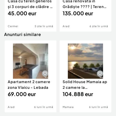
Casă cu teren generos
Casă renovată în
și 3 corpuri de clădire |
Grădiște ???? | Teren
Cermei
45.000 eur
generos
135.000 eur
Cermei
5 zile în urmă
Arad
6 zile în urmă
Anunturi similare
Apartament 2 camere
Solid House Mamaia ap
zona Vlaicu - Lebada
2 camere la
69.000 eur
cheie,langa Mega
104.888 eur
Image
Arad
6 luni în urmă
Mamaia
6 luni în urmă