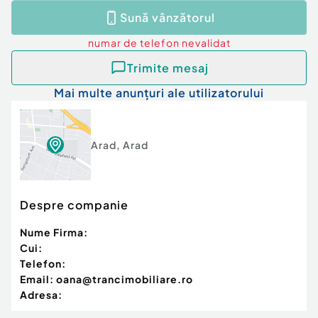
Confort:
2
Sună vânzătorul
Tip imobil:
Bloc de apartamente
Număr Băi:
2
numar de telefon
nevalidat
Posibilitate parcare: Nu
Trimite mesaj
Mai multe anunțuri ale utilizatorului
Arad
,
Arad
Despre companie
Nume Firma:
Cui:
Telefon:
Email:
oana@trancimobiliare.ro
Adresa: