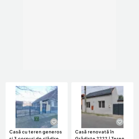
Casă cu teren generos
Casă renovată în
și 3 corpuri de clădire |
Grădiște ???? | Teren