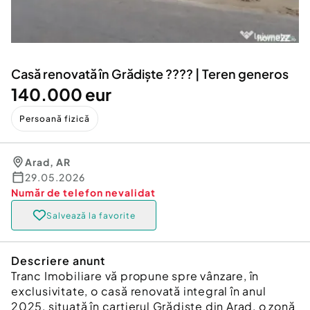
Locuri de munca
Utilaje agricole si industriale
Servicii
Piese auto si accesorii
Animale de companie
Dacia Duster
Afaceri și echipamente profesionale
Casă renovată în Grădiște ???? | Teren generos
Inchiriere Bunuri si Vehicule
140.000 eur
Persoană fizică
Arad
,
AR
29.05.2026
Număr de telefon
nevalidat
Salvează la favorite
Descriere anunt
Tranc Imobiliare vă propune spre vânzare, în
exclusivitate, o casă renovată integral în anul
2025, situată în cartierul Grădiște din Arad, o zonă