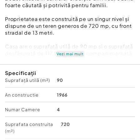
foarte căutată și potrivită pentru familii.
Proprietatea este construită pe un singur nivel și
dispune de un teren generos de 720 mp, cu front
stradal de 13 metri.
Casa are o suprafață utilă de 90 mp și o suprafață
desfășurată de 117,86 mp, fiind compartimentată
Vezi mai mult
astfel:
✔️ Bucătărie
Specificații
✔️ Living / sufragerie
Suprafață utilă (m²)
90
✔️ Dormitor / izolație la tavan
✔️ Dressing (cu posibilitate de transformare în
dormitor)
An constructie
1966
✔️ 1 cameră aflată la gri, oferind noului proprietar
posibilitatea de amenajare după propriul gust
Numar Camere
4
✔️ Baie cu duș
✔️ Spălătorie / spațiu de depozitare
Suprafata construita
720
✔️ Pod
(m²)