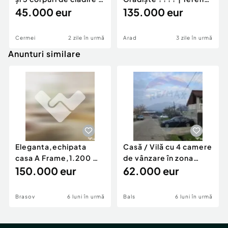
Cermei
45.000 eur
generos
135.000 eur
Cermei
2 zile în urmă
Arad
3 zile în urmă
Anunturi similare
Eleganta,echipata
Casă / Vilă cu 4 camere
casa A Frame,1.200 mp
de vânzare în zona
teren,deschidere Pia
150.000 eur
Periferie
62.000 eur
Brasov
6 luni în urmă
Bals
6 luni în urmă