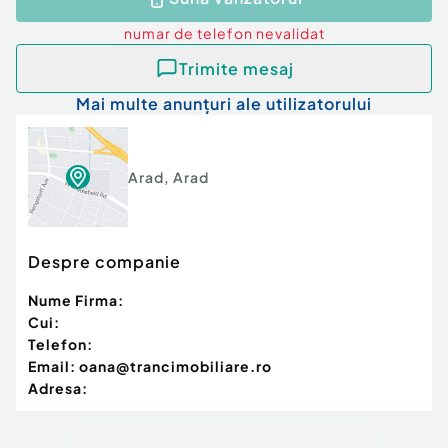
Pentru mai multe detalii și programarea unei
numar de telefon
nevalidat
vizionări: ???? +40 748 125 408
Trimite mesaj
Număr niveluri imobil:
mai mult de 12
Mai multe anunțuri ale utilizatorului
Număr Băi:
1
Posibilitate parcare: Da
Nr. locuri parcare:
2
Curent
Arad
,
Arad
Apă
Canalizare
Gaz
Despre companie
Încălzire
Nume Firma:
Cui:
Telefon:
Email:
oana@trancimobiliare.ro
Adresa: