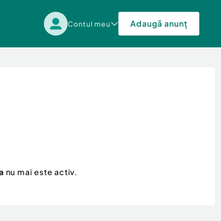
Adaugă anunț
Contul meu
a
nu mai este activ.