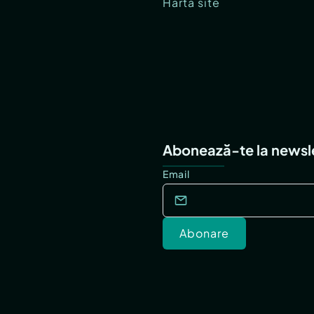
Hartă site
Abonează-te la newsl
Email
Abonare