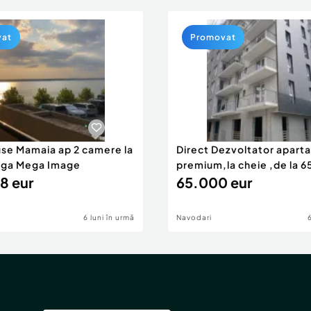
vat
Promovat
use Mamaia ap 2 camere la
Direct Dezvoltator apar
nga Mega Image
premium,la cheie ,de la 
8 eur
eur
65.000 eur
6 luni în urmă
Navodari