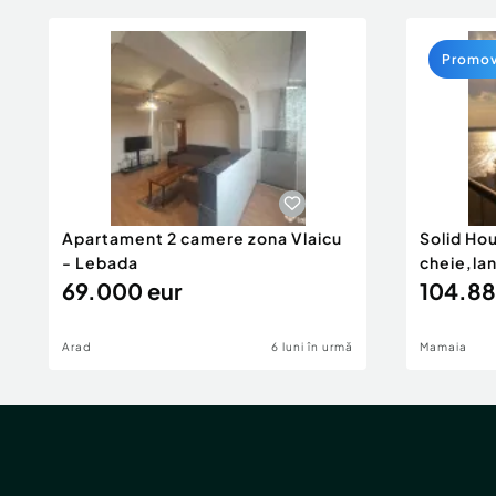
Promo
Apartament 2 camere zona Vlaicu
Solid Ho
- Lebada
cheie,la
69.000 eur
104.88
Arad
6 luni în urmă
Mamaia