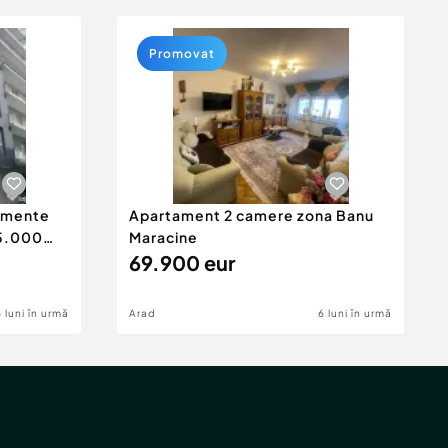
Promovat
tamente
Apartament 2 camere zona Banu
65.000
Maracine
69.900 eur
6 luni în urmă
Arad
6 luni în urmă