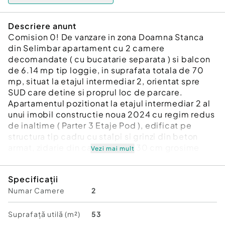
Descriere anunt
Comision 0! De vanzare in zona Doamna Stanca
din Selimbar apartament cu 2 camere
decomandate ( cu bucatarie separata ) si balcon
de 6.14 mp tip loggie, in suprafata totala de 70
mp, situat la etajul intermediar 2, orientat spre
SUD care detine si proprul loc de parcare.
Apartamentul pozitionat la etajul intermediar 2 al
unui imobil constructie noua 2024 cu regim redus
de inaltime ( Parter 3 Etaje Pod ), edificat pe
structura tip cadru cu stalpi si grinzi din beton
armat, zidarie din caramida de 30 cm grosime
Vezi mai mult
peste care s-a aplicat si termosistemul exterior
de 10 cm si vopsea decorativa siliconata.
Specificații
Imobilul in care se afla locuinta face parte dintr-
Numar Camere
2
un complex rezidential modern unde toate
imobilele au regimul de inaltime Parter 3 Etaje
Pod cu distanta de 40 m intre acestea, acces
Suprafață utilă (m²)
53
securizat cu bariera in complex pe baza aplicatiei