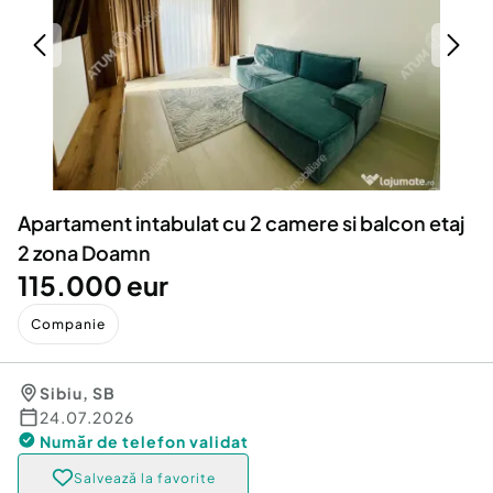
Locuri de munca
Utilaje agricole si industriale
Servicii
Piese auto si accesorii
Animale de companie
Dacia Duster
Afaceri și echipamente profesionale
Inchiriere Bunuri si Vehicule
Apartament intabulat cu 2 camere si balcon etaj
2 zona Doamn
115.000 eur
Companie
Sibiu
,
SB
24.07.2026
Număr de telefon
validat
Salvează la favorite