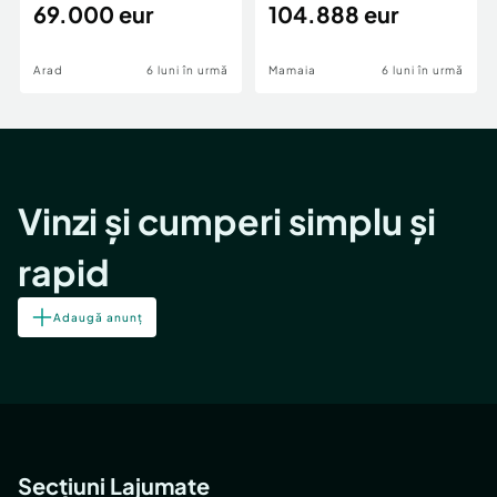
69.000 eur
cheie,langa Mega
104.888 eur
Image
Arad
6 luni în urmă
Mamaia
6 luni în urmă
Vinzi și cumperi simplu și
rapid
Adaugă anunț
Secțiuni Lajumate