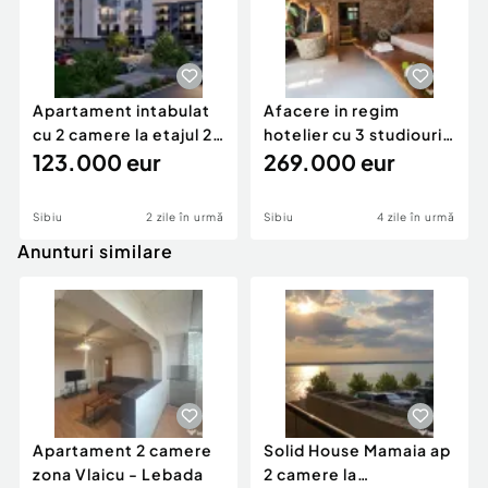
Apartament intabulat
Afacere in regim
cu 2 camere la etajul 2
hotelier cu 3 studiouri
in Selimbar zon
123.000 eur
in zona Centrului I
269.000 eur
Sibiu
2 zile în urmă
Sibiu
4 zile în urmă
Anunturi similare
Apartament 2 camere
Solid House Mamaia ap
zona Vlaicu - Lebada
2 camere la