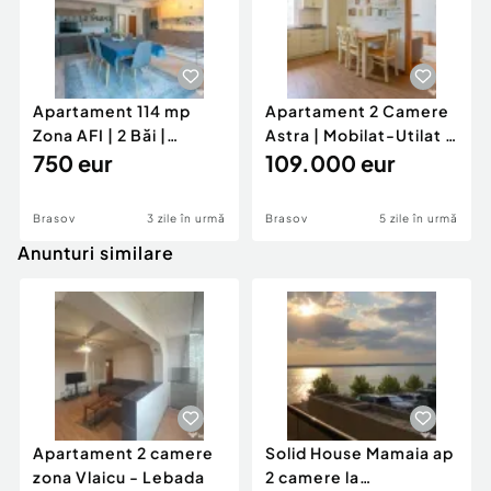
programarea unei vizionări la locație, vă rugăm să
ne contactați.
De asemenea, dacă doriți să consultați și alte
Apartament 114 mp
Apartament 2 Camere
tipuri de oferte disponibile în cadrul acestui
Zona AFI | 2 Băi |
Astra | Mobilat-Utilat |
ansamblu (studiouri sau apartamente cu 2, 2.5, 3
Mobilat | Parcare i...
750 eur
Parcare | Et...
109.000 eur
și 4 camere), vă putem trimite lista completă la
cerere.
Brasov
3 zile în urmă
Brasov
5 zile în urmă
Confort:
1
Anunturi similare
Tip imobil:
Bloc de apartamente
Număr Băi:
1
Posibilitate parcare: Nu
Apartament 2 camere
Solid House Mamaia ap
zona Vlaicu - Lebada
2 camere la