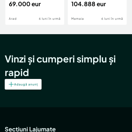
69.000 eur
cheie,langa Mega
104.888 eur
Image
Arad
6 luni în urmă
Mamaia
6 luni în urmă
Vinzi și cumperi simplu și
rapid
Adaugă anunț
Secțiuni Lajumate