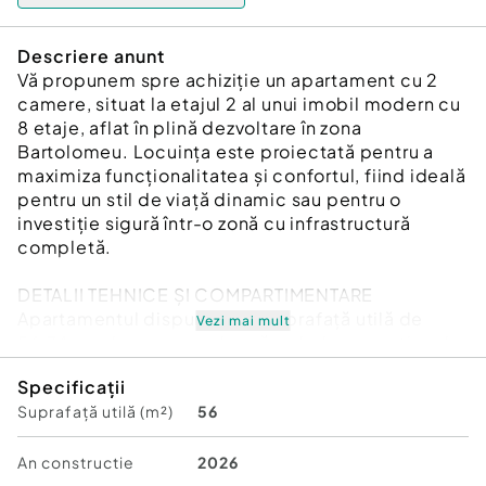
Descriere anunt
Vă propunem spre achiziție un apartament cu 2
camere, situat la etajul 2 al unui imobil modern cu
8 etaje, aflat în plină dezvoltare în zona
Bartolomeu. Locuința este proiectată pentru a
maximiza funcționalitatea și confortul, fiind ideală
pentru un stil de viață dinamic sau pentru o
investiție sigură într-o zonă cu infrastructură
completă.
DETALII TEHNICE ȘI COMPARTIMENTARE
Apartamentul dispune de o suprafață utilă de
Vezi mai mult
56.74 mp, la care se adaugă un balcon spațios de
12.67 mp. Compartimentarea este gândită
Specificații
inteligent pentru un confort optim:
Suprafață utilă (m²)
56
- Living și bucătărie: Zonă de tip open space,
luminoasă și primitoare.
- Dormitor: Spațiu intim și bine dimensionat.
An constructie
2026
- Balcon: Suprafață generoasă, ideală pentru