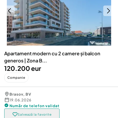
Locuri de munca
Utilaje agricole si industriale
Servicii
Piese auto si accesorii
Animale de companie
Dacia Duster
Afaceri și echipamente profesionale
Inchiriere Bunuri si Vehicule
Apartament modern cu 2 camere și balcon
generos | Zona B...
120.200 eur
Companie
Brasov
,
BV
19.06.2026
Număr de telefon
validat
Salvează la favorite