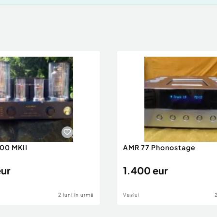
500 MKII
AMR 77 Phonostage
eur
1.400 eur
2 luni în urmă
Vaslui