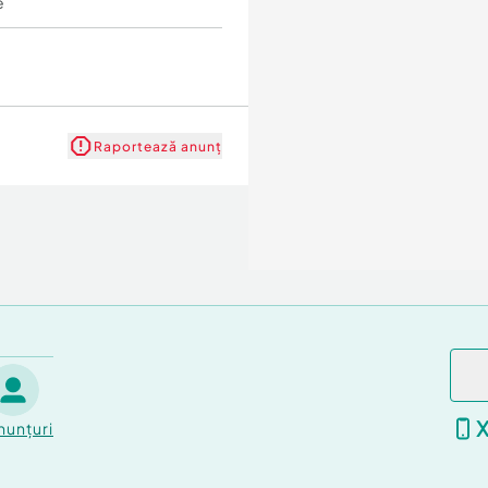
e
Raportează anunț
nunțuri