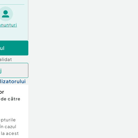
anunțuri
ul
alidat
j
lizatorului
or
 de către
epturile
în cazul
e la acest