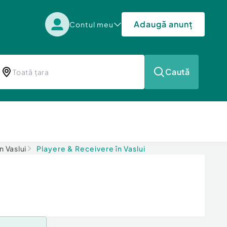
Adaugă anunț
Contul meu
Caută
n Vaslui
Playere & Receivere în Vaslui