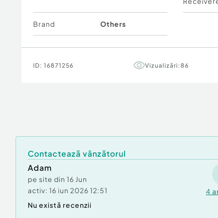
Receiver
Brand
Others
ID:
16871256
Vizualizări:
86
Contactează vânzătorul
Adam
pe site din
16 Jun
activ:
16 iun 2026 12:51
4
a
Nu există recenzii