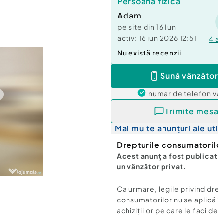
Persoană fizică
Adam
pe site din
16 Iun
activ:
16 iun 2026 12:51
4
Nu există recenzii
Sună vânzător
numar de telefon
v
Trimite mesa
Mai multe anunțuri ale uti
Drepturile consumatoril
Acest anunț a fost publicat
un vânzător privat.
Ca urmare, legile privind dr
consumatorilor nu se aplică 
achizițiilor pe care le faci d