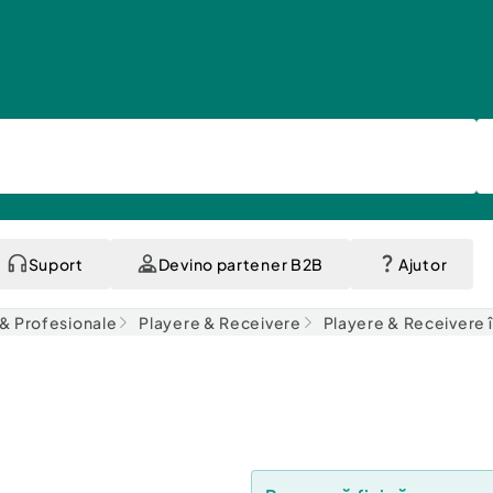
Suport
Devino partener B2B
Ajutor
i & Profesionale
Playere & Receivere
Playere & Receivere î