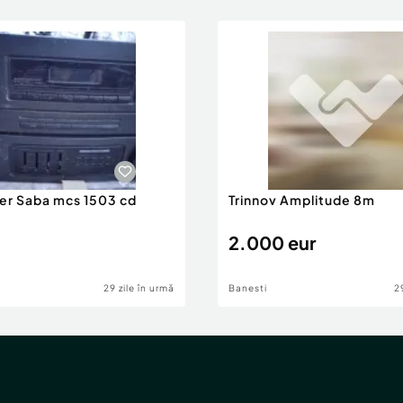
er Saba mcs 1503 cd
Trinnov Amplitude 8m
2.000 eur
29 zile în urmă
Banesti
2