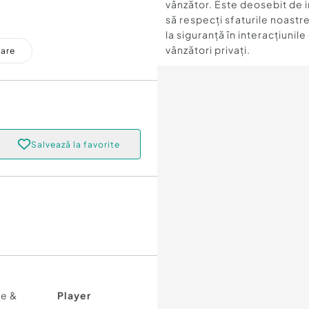
vânzător. Este deosebit de 
să respecți sfaturile noastre
la siguranță în interacțiunile
vânzători privați.
care
Salvează la favorite
re &
Player