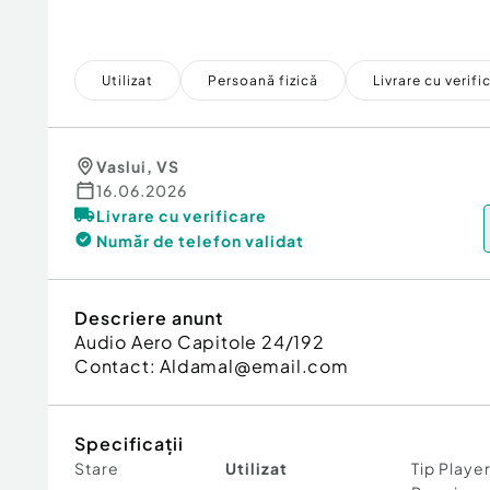
Utilizat
Persoană fizică
Livrare cu verifi
Vaslui
,
VS
16.06.2026
Livrare cu verificare
Număr de telefon
validat
Descriere anunt
Audio Aero Capitole 24/192
Contact: Aldamal@email.com
Specificații
Stare
Utilizat
Tip Playe