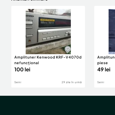
Amplituner Kenwood KRF-V4070d
Amplitun
nefuncțional
piese
100 lei
49 lei
Seini
29 zile în urmă
Seini