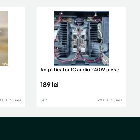
Amplificator IC audio 240W piese
189 lei
9 zile în urmă
Seini
29 zile în urmă