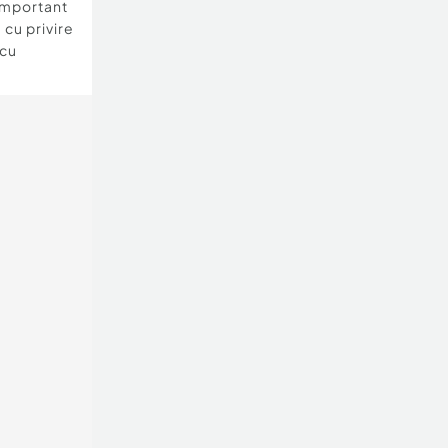
important
 cu privire
 cu