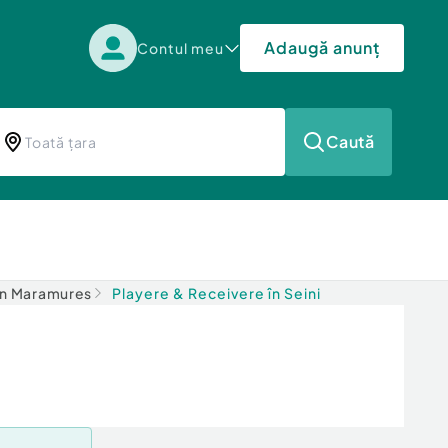
Adaugă anunț
Contul meu
Caută
în Maramures
Playere & Receivere în Seini