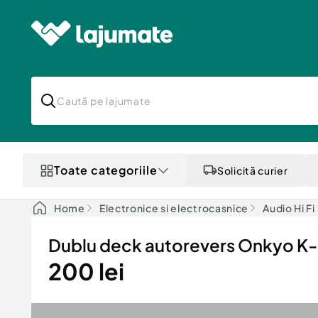
Toate categoriile
Solicită curier
Home
Electronice si electrocasnice
Audio Hi F
Dublu deck autorevers Onkyo 
200 lei