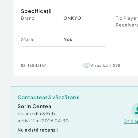
Specificații
Brand
ONKYO
Tip Playe
Receiver
Stare
Nou
ID:
16833157
Vizualizări:
298
Contactează vânzătorul
Sorin Centea
pe site din
8 Feb
activ:
11 iul 2026 04:30
344
a
Nu există recenzii