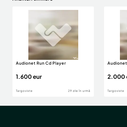
Audionet Run Cd Player
Audionet
1.600 eur
2.000 
Targoviste
29 zile în urmă
Targoviste