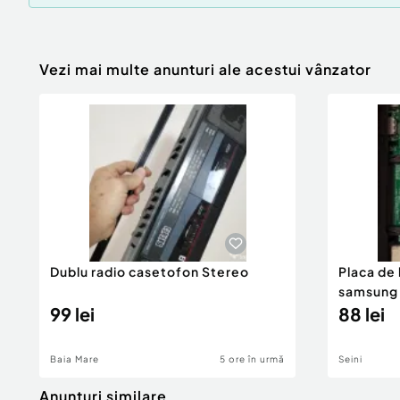
Vezi mai multe anunturi ale acestui vânzator
Dublu radio casetofon Stereo
Placa de
samsung
99 lei
88 lei
Baia Mare
5 ore în urmă
Seini
Anunturi similare