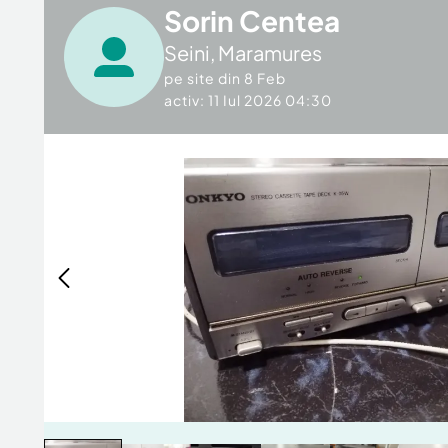
Sorin Centea
Seini
,
Maramures
pe site din
8 Feb
activ: 11 Iul 2026 04:30