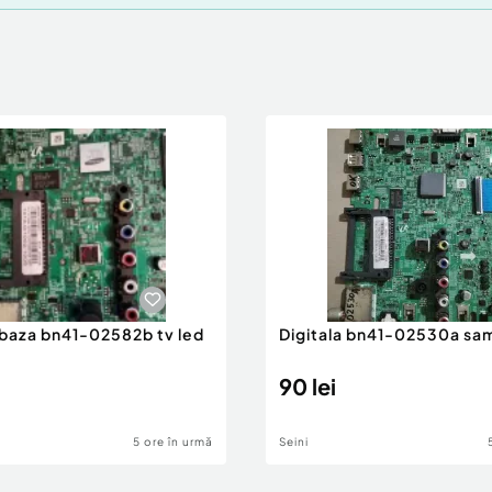
 baza bn41-02582b tv led
Digitala bn41-02530a sa
90 lei
5 ore în urmă
Seini