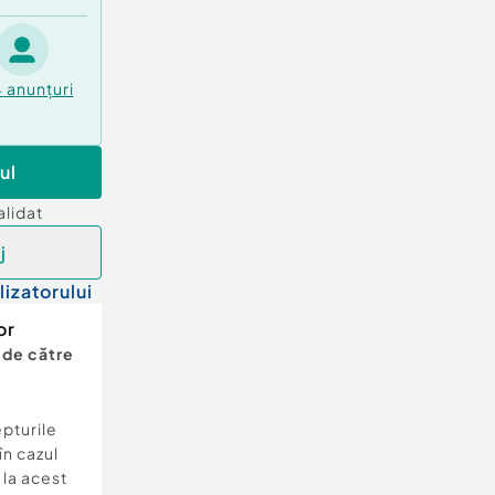
4
anunțuri
ul
alidat
j
lizatorului
or
 de către
epturile
în cazul
e la acest