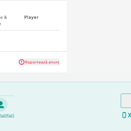
re &
Player
e
Raportează anunț
nunțuri