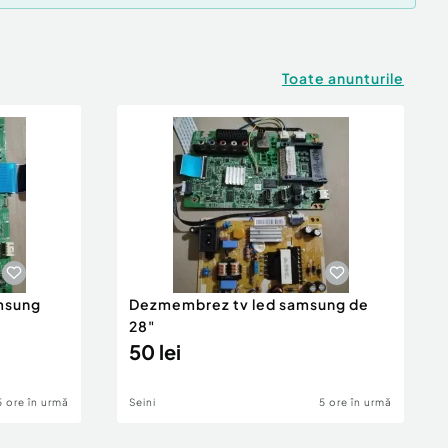
Toate anunturile
msung
Dezmembrez tv led samsung de
28"
50 lei
5 ore în urmă
Seini
5 ore în urmă