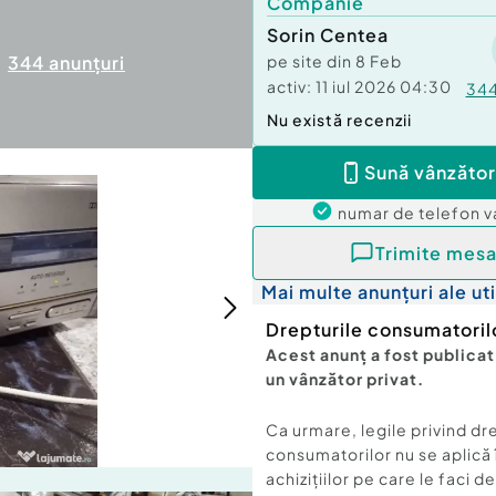
Companie
Sorin Centea
344
anunțuri
pe site din
8 Feb
activ:
11 iul 2026 04:30
34
Nu există recenzii
Sună vânzător
numar de telefon
v
Trimite mesa
Mai multe anunțuri ale uti
Drepturile consumatoril
Acest anunț a fost publicat
un vânzător privat.
Ca urmare, legile privind dr
consumatorilor nu se aplică 
achizițiilor pe care le faci d