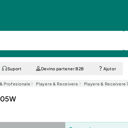
Suport
Devino partener B2B
Ajutor
i & Profesionale
Playere & Receivere
Playere & Receivere 
K-05W