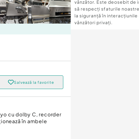
vânzător. Este deosebit de 
să respecți sfaturile noastre
la siguranță în interacțiunile
vânzători privați.
Salvează la favorite
yo cu dolby C, recorder
ționează în ambele