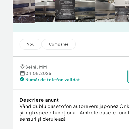
Nou
Companie
Seini
,
MM
04.08.2026
Număr de telefon
validat
Descriere anunt
Vând dublu casetofon autorevers japonez Onk
și high speed funcțional. Ambele casete func
sensuri și derulează