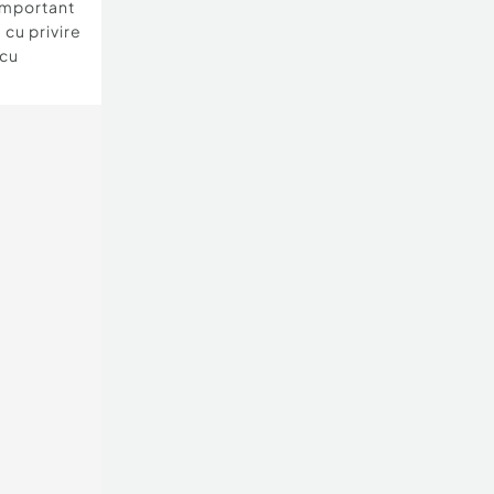
important
 cu privire
 cu