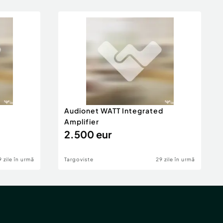
Audionet WATT Integrated
Amplifier
2.500 eur
9 zile în urmă
Targoviste
29 zile în urmă