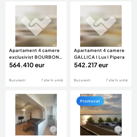
Locuri de munca
Utilaje agricole si industriale
Servicii
Piese auto si accesorii
Animale de companie
Dacia Duster
Afaceri și echipamente profesionale
Inchiriere Bunuri si Vehicule
Apartament 4 camere
Apartament 4 camere
exclusivist BOURBON
GALLICA I Lux I Pipera
ROSE I Iancu Nicolae
564.410 eur
542.217 eur
Bucuresti
7 zile în urmă
Bucuresti
7 zile în urmă
Promovat