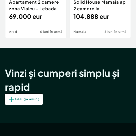
Apartament 2 camere
Solid House Mamaia ap
zona Vlaicu - Lebada
2 camere la
69.000 eur
cheie,langa Mega
104.888 eur
Image
Arad
6 luni în urmă
Mamaia
6 luni în urmă
Vinzi și cumperi simplu și
rapid
Adaugă anunț