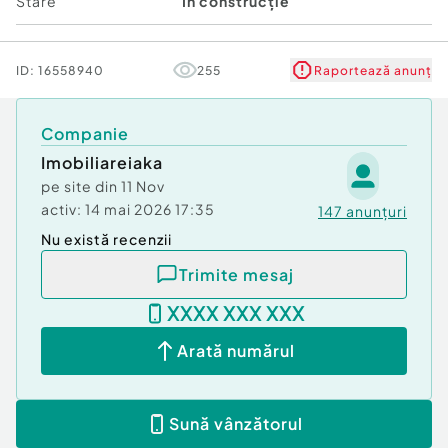
Stare
În construcție
ID:
16558940
255
Raportează anunț
Companie
Imobiliareiaka
pe site din
11 Nov
activ:
14 mai 2026 17:35
147
anunțuri
Nu există recenzii
Trimite mesaj
XXXX XXX XXX
Arată numărul
Sună vânzătorul