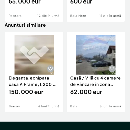
55.000 eur
600 eur
Razoare
12 zile în urmă
Baia Mare
11 zile în urmă
Anunturi similare
Eleganta,echipata
Casă / Vilă cu 4 camere
casa A Frame,1.200 mp
de vânzare în zona
teren,deschidere Pia
150.000 eur
Periferie
62.000 eur
Brasov
6 luni în urmă
Bals
6 luni în urmă