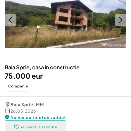
Locuri de munca
Utilaje agricole si industriale
Servicii
Piese auto si accesorii
Animale de companie
Dacia Duster
Afaceri și echipamente profesionale
Inchiriere Bunuri si Vehicule
Baia Sprie, casa in constructie
75.000 eur
Companie
Baia Sprie
,
MM
26.05.2026
Număr de telefon
validat
Salvează la favorite