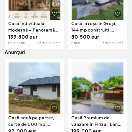
Casă Individuală
Casă la roșu în Groși,
Modernă – Panoramă
144 mp construiți,
Spectaculoasă spr
139.800 eur
teren 536 mp,
80.500 eur
Baia Sprie
15 zile în urmă
Grosi
5 zile în urmă
Anunțuri
Casă nouă pe parter,
Casă Premium de
curte de 500 mp,
vanzare în Firiza | Lângă
încălzire în pard
92.000 eur
Lac și Pă...
199.000 eur