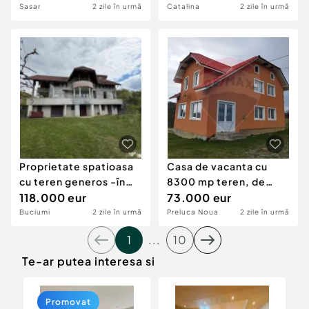
Sasar
2 zile în urmă
Catalina
2 zile în urmă
Proprietate spatioasa
Casa de vacanta cu
cu teren generos -în
8300 mp teren, de
Buciumi /Somc...
118.000 eur
vanzare in Preluca N...
73.000 eur
Buciumi
2 zile în urmă
Preluca Noua
2 zile în urmă
1
...
10
Te-ar putea interesa si
Promovat