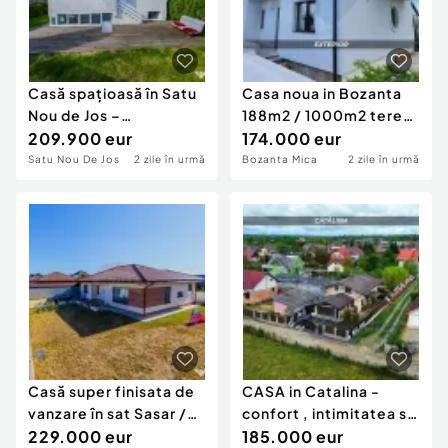
Casă spațioasă în Satu
Casa noua in Bozanta
Nou de Jos –
188m2 / 1000m2 teren
Posibilitate sc...
209.900 eur
si anexe ideala...
174.000 eur
Satu Nou De Jos
2 zile în urmă
Bozanta Mica
2 zile în urmă
Casă super finisata de
CASA in Catalina -
vanzare în sat Sasar /
confort , intimitatea si
schimb cu...
229.000 eur
eficienta ene...
185.000 eur