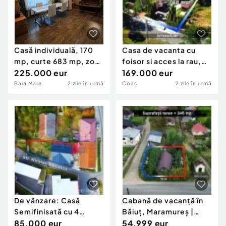
Casă individuală, 170
Casa de vacanta cu
mp, curte 683 mp, zona
foisor si acces la rau,
Orasul Vechi
225.000 eur
de vanzare in ...
169.000 eur
Baia Mare
2 zile în urmă
Coas
2 zile în urmă
De vânzare: Casă
Cabană de vacanță în
Semifinisată cu 4
Băiuț, Maramureș |
Camere - Somcuta
85.000 eur
Natură, l...
54.999 eur