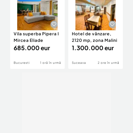
Vila superba Pipera I
Hotel de vânzare,
C
Mircea Eliade
2120 mp, zona Malini
t
685.000 eur
1.300.000 eur
M
Bucuresti
1 oră în urmă
Suceava
2 ore în urmă
M