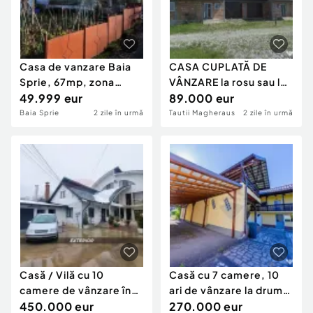
Casa de vanzare Baia
CASA CUPLATĂ DE
Sprie, 67mp, zona
VÂNZARE la rosu sau la
centrala | Comisio...
49.999 eur
semifinisat în ...
89.000 eur
Baia Sprie
2 zile în urmă
Tautii Magheraus
2 zile în urmă
Casă / Vilă cu 10
Casă cu 7 camere, 10
camere de vânzare în
ari de vânzare la drumul
SIGHETUL MARMA...
450.000 eur
principal...
270.000 eur