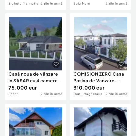
Sighetu Marmatiei
2 zile în urmă
Baia Mare
2 zile în urmă
Casă noua de vânzare
COMISION ZERO Casa
in SASAR cu 4 camere,
Pasiva de Vanzare-
2 bai si 500...
75.000 eur
ZER0 FACTURI-
310.000 eur
CONFORT...
Sasar
2 zile în urmă
Tautii Magheraus
2 zile în urmă