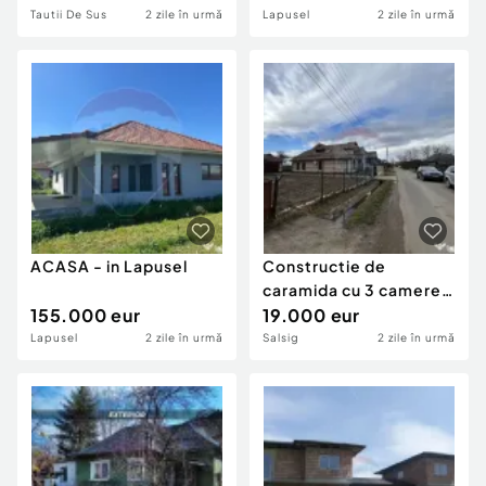
Co...
Tautii De Sus
2 zile în urmă
Lapusel
2 zile în urmă
ACASA - in Lapusel
Constructie de
caramida cu 3 camere
155.000 eur
de vânzare in centru...
19.000 eur
Lapusel
2 zile în urmă
Salsig
2 zile în urmă