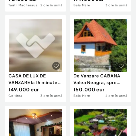
Tautii Magheraus
2 ore în urmă
Baia Mare
3 ore în urmă
CASA DE LUX DE
De Vanzare CABANA
VANZARE la 15 minute
Valea Neagra, spre
de Baia Mare
149.000 eur
Statiunea Izvoare
150.000 eur
Coltirea
3 ore în urmă
Baia Mare
4 ore în urmă