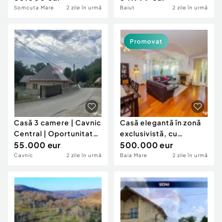
Ma...
Somcuta Mare
2 zile în urmă
Baiut
2 zile în urmă
Promovat
Casă 3 camere | Cavnic
Casă elegantă în zonă
Central | Oportunitate
exclusivistă, cu
de investi...
55.000 eur
priveliște d...
500.000 eur
Cavnic
2 zile în urmă
Baia Mare
2 zile în urmă