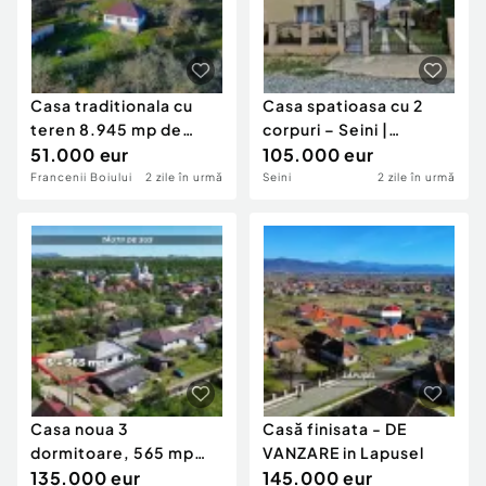
Casa traditionala cu
Casa spatioasa cu 2
teren 8.945 mp de
corpuri – Seini |
vanzare | Franceni...
51.000 eur
locuinta + invest...
105.000 eur
Francenii Boiului
2 zile în urmă
Seini
2 zile în urmă
Casa noua 3
Casă finisata - DE
dormitoare, 565 mp
VANZARE in Lapusel
teren | Tautii de Sus |
135.000 eur
145.000 eur