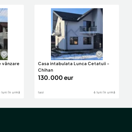
e vânzare
Casa intabulata Lunca Cetatuii -
Chihan
130.000 eur
6 luni în urmă
Iasi
6 luni în urmă