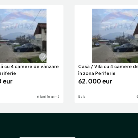
ilă cu 4 camere de vânzare
Casă / Vilă cu 4 camere d
eriferie
în zona Periferie
 eur
62.000 eur
6 luni în urmă
Bals