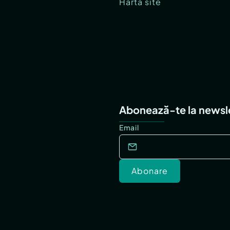
Hartă site
Abonează-te la newsl
Email
Abonare