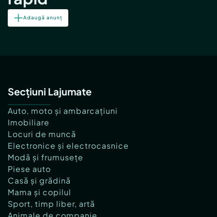
Adaugă anunț
Secțiuni Lajumate
Auto, moto și ambarcațiuni
Imobiliare
Locuri de muncă
Electronice și electrocasnice
Modă și frumusețe
Piese auto
Casă și grădină
Mama și copilul
Sport, timp liber, artă
Animale de companie