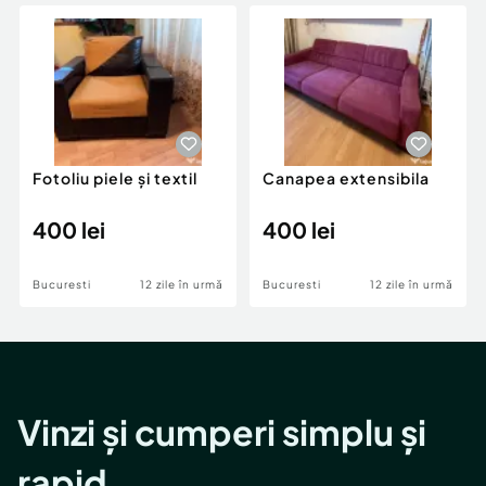
Locuri de munca
Utilaje agricole si industriale
Servicii
Piese auto si accesorii
Animale de companie
Dacia Duster
Afaceri și echipamente profesionale
Inchiriere Bunuri si Vehicule
Fotoliu piele și textil
Canapea extensibila
400 lei
400 lei
Bucuresti
12 zile în urmă
Bucuresti
12 zile în urmă
Vinzi și cumperi simplu și
rapid