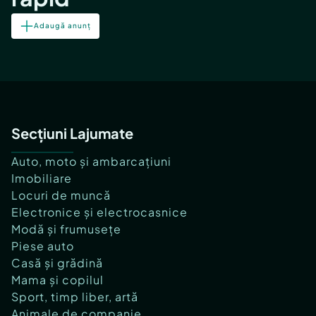
Adaugă anunț
Secțiuni Lajumate
Auto, moto și ambarcațiuni
Imobiliare
Locuri de muncă
Electronice și electrocasnice
Modă și frumusețe
Piese auto
Casă și grădină
Mama și copilul
Sport, timp liber, artă
Animale de companie