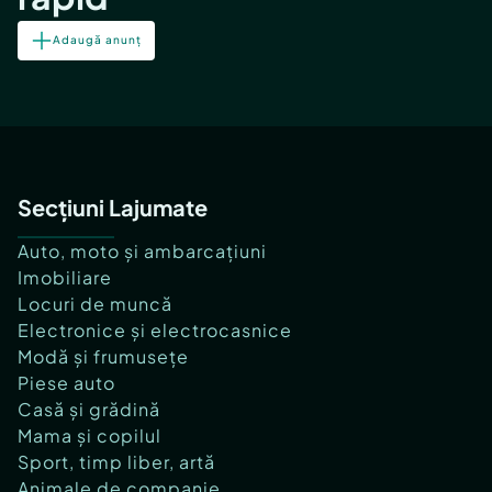
Adaugă anunț
Secțiuni Lajumate
Auto, moto și ambarcațiuni
Imobiliare
Locuri de muncă
Electronice și electrocasnice
Modă și frumusețe
Piese auto
Casă și grădină
Mama și copilul
Sport, timp liber, artă
Animale de companie