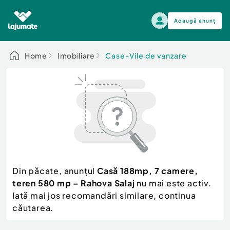
Adaugă anunț
Alege categoria
Home
Imobiliare
Case-Vile de vanzare
Auto, moto si ambarcatiuni
Toate Anunturile
Auto, moto si ambarcatiuni
Imobiliare
Autoturisme
Electronice si electrocasnice
Anvelope si Jante
Casa si gradina
Alege dupa sezon
Piese auto
Scutere - ATV - UTV
Din păcate, anunțul
Casă 188mp, 7 camere,
Mama si copilul
Autoutilitare
teren 580 mp – Rahova Salaj
nu mai este activ.
Moda si frumusete
Ambarcatiuni
Iată mai jos recomandări similare, continua
Sport, timp liber, arta
căutarea.
Camioane - Rulote - Remorci
Agro si Industrie
Motociclete