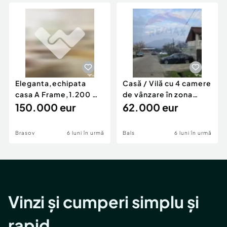
Locuri de munca
Utilaje agricole si industriale
Servicii
Piese auto si accesorii
Animale de companie
Dacia Duster
Afaceri și echipamente profesionale
Inchiriere Bunuri si Vehicule
Eleganta,echipata
Casă / Vilă cu 4 camere
casa A Frame,1.200 mp
de vânzare în zona
teren,deschidere Pia
150.000 eur
Periferie
62.000 eur
Brasov
6 luni în urmă
Bals
6 luni în urmă
Vinzi și cumperi simplu și
rapid