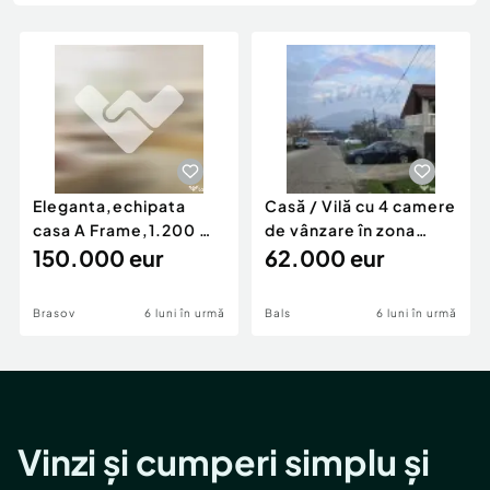
Locuri de munca
Utilaje agricole si industriale
Servicii
Piese auto si accesorii
Animale de companie
Dacia Duster
Afaceri și echipamente profesionale
Inchiriere Bunuri si Vehicule
Eleganta,echipata
Casă / Vilă cu 4 camere
casa A Frame,1.200 mp
de vânzare în zona
teren,deschidere Pia
150.000 eur
Periferie
62.000 eur
Brasov
6 luni în urmă
Bals
6 luni în urmă
Vinzi și cumperi simplu și