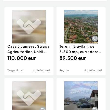
Locuri de munca
Utilaje agricole si industriale
Servicii
Piese auto si accesorii
Animale de companie
Dacia Duster
Afaceri și echipamente profesionale
Inchiriere Bunuri si Vehicule
Casa 3 camere, Strada
Teren intravilan, pe
Agricultorilor, Unirii
5.800 mp, cu vedere
Targu Mures
110.000 eur
frumoasa,in localit
89.500 eur
Targu Mures
6 zile în urmă
Reghin
6 luni în urmă