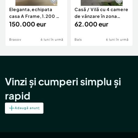
Eleganta,echipata
Casă / Vilă cu 4 camere
casa A Frame,1.200 mp
de vânzare în zona
teren,deschidere Pia
150.000 eur
Periferie
62.000 eur
Brasov
6 luni în urmă
Bals
6 luni în urmă
Vinzi și cumperi simplu și
rapid
Adaugă anunț