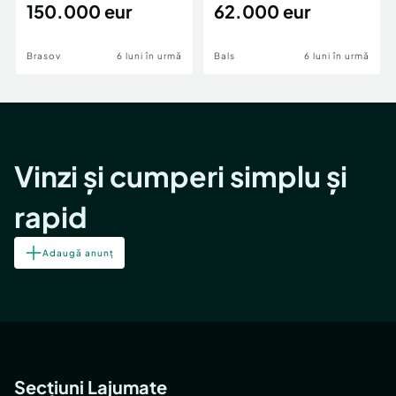
teren,deschidere Pia
150.000 eur
Periferie
62.000 eur
Brasov
6 luni în urmă
Bals
6 luni în urmă
Vinzi și cumperi simplu și
rapid
Adaugă anunț
Secțiuni Lajumate