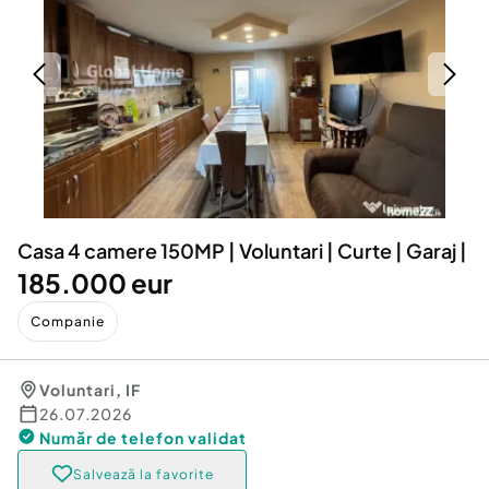
Locuri de munca
Utilaje agricole si industriale
Servicii
Piese auto si accesorii
Animale de companie
Dacia Duster
Afaceri și echipamente profesionale
Inchiriere Bunuri si Vehicule
Casa 4 camere 150MP | Voluntari | Curte | Garaj |
185.000 eur
Companie
Voluntari
,
IF
26.07.2026
Număr de telefon
validat
Salvează la favorite