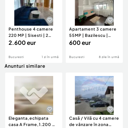
Penthouse 4 camere
Apartament 3 camere
220 MP | Sisesti | 2
55MP | Bazilescu |
locuri de parcare |
2.600 eur
Bucurestii Noi | Metr
600 eur
Bucuresti
1 zi în urmă
Bucuresti
8 zile în urmă
Anunturi similare
Eleganta,echipata
Casă / Vilă cu 4 camere
casa A Frame,1.200 mp
de vânzare în zona