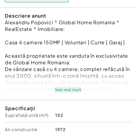
Descriere anunt
Alexandru Popovici ^ Global Home Romania ^
RealEstate ^ Imobiliare:
Casa 4 camere 150MP | Voluntari | Curte | Garaj |
Această proprietate este vanduta în exclusivitate
de Global Home Romania.
De vânzare casă cu 4 camere, complet refăcută în
anul 2000, situată într-o zonă liniștită, cu acces
direct din două părți către două străzi. O locuință
spațioasă și versatilă, gata să devină căminul
Vezi mai mult
perfect pentru o familie.
Specificații
Caracteristici:
Suprafață utilă (m²)
152
* Centrală electrică proprie, pentru confort termic
modern
An constructie
1972
* Calorifere eficiente